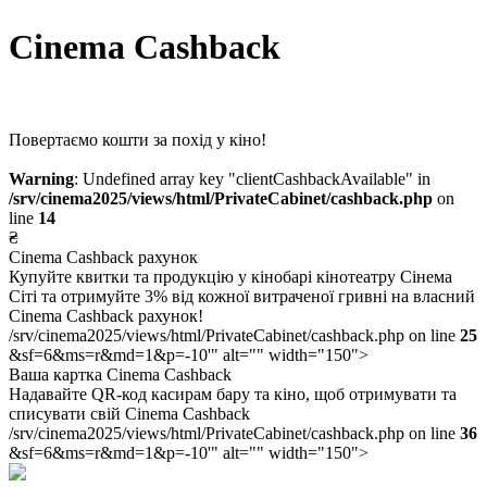
Cinema Cashback
Повертаємо кошти за похід у кіно!
Warning
: Undefined array key "clientCashbackAvailable" in
/srv/cinema2025/views/html/PrivateCabinet/cashback.php
on
line
14
₴
Cinema Cashback рахунок
Купуйте квитки та продукцію у кінобарі кінотеатру Сінема
Сіті та отримуйте 3% від кожної витраченої гривні на власний
Cinema Cashback рахунок!
/srv/cinema2025/views/html/PrivateCabinet/cashback.php on line
25
&sf=6&ms=r&md=1&p=-10'" alt="" width="150">
Ваша картка Cinema Cashback
Надавайте QR-код касирам бару та кіно, щоб отримувати та
списувати свій Cinema Cashback
/srv/cinema2025/views/html/PrivateCabinet/cashback.php on line
36
&sf=6&ms=r&md=1&p=-10'" alt="" width="150">