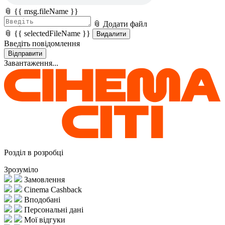
📎 {{ msg.fileName }}
📎 Додати файл
📎 {{ selectedFileName }}
Видалити
Введіть повідомлення
Відправити
Завантаження...
Розділ в розробці
Зрозуміло
Замовлення
Cinema Cashback
Вподобані
Персональні дані
Мої відгуки