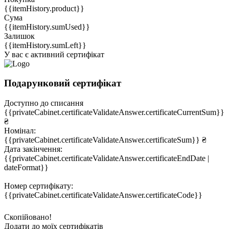
{{itemHistory.product}}
Сума
{{itemHistory.sumUsed}}
Залишок
{{itemHistory.sumLeft}}
У вас є активний сертифікат
Подарунковий сертифікат
Доступно до списання
{{privateCabinet.certificateValidateAnswer.certificateCurrentSum}}
₴
Номінал:
{{privateCabinet.certificateValidateAnswer.certificateSum}} ₴
Дата закінчення:
{{privateCabinet.certificateValidateAnswer.certificateEndDate |
dateFormat}}
Номер сертифікату:
{{privateCabinet.certificateValidateAnswer.certificateCode}}
Скопійовано!
Додати до моїх сертифікатів