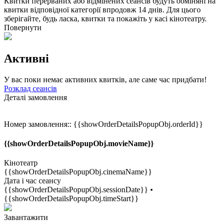
Квитки перерваних або відмінених сеансів будуть обміняні на
квитки відповідної категорії впродовж 14 днів. Для цього
зберігайте, будь ласка, квитки та покажіть у касі кінотеатру.
Повернути
Активні
У вас поки немає активних квитків, але саме час придбати!
Розклад сеансів
Деталі замовлення
Номер замовлення::
{{showOrderDetailsPopupObj.orderId}}
{{showOrderDetailsPopupObj.movieName}}
Кінотеатр
{{showOrderDetailsPopupObj.cinemaName}}
Дата і час сеансу
{{showOrderDetailsPopupObj.sessionDate}} •
{{showOrderDetailsPopupObj.timeStart}}
Завантажити