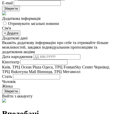
E-mail
Зберегти
Додаткова інформація
Отримувати загальні новини
Сім'я
+ Додати
Додаткові дані
Вкажіть додаткову інформацію про себе та отримайте більше
можливостей, завдяки індивідуальним пропозиціям та
додатковим акціям
Дата народження
Кінотеатр
Київ, ТРЦ Ocean Plaza
Одеса, ТРЦ FontanSky Center
Чернівці,
ТРЦ Bukovyna Mall
Вінниця, ТРЦ Мегамолл
Стать
Чоловік
Жінка
Зберегти
Вийти з аккаунту
Вподобані