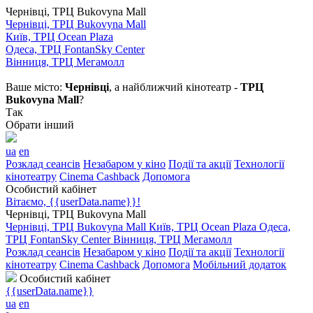
Чернівці, ТРЦ Bukovyna Mall
Чернівці, ТРЦ Bukovyna Mall
Київ, ТРЦ Ocean Plaza
Одеса, ТРЦ FontanSky Center
Вінниця, ТРЦ Мегамолл
Ваше місто:
Чернівці
, а найближчий кінотеатр -
ТРЦ
Bukovyna Mall
?
Так
Обрати інший
ua
en
Розклад сеансів
Незабаром у кіно
Події та акції
Технології
кінотеатру
Cinema Cashback
Допомога
Особистий кабінет
Вітаємо, {{userData.name}}!
Чернівці, ТРЦ Bukovyna Mall
Чернівці, ТРЦ Bukovyna Mall
Київ, ТРЦ Ocean Plaza
Одеса,
ТРЦ FontanSky Center
Вінниця, ТРЦ Мегамолл
Розклад сеансів
Незабаром у кіно
Події та акції
Технології
кінотеатру
Cinema Cashback
Допомога
Мобільний додаток
Особистий кабінет
{{userData.name}}
ua
en