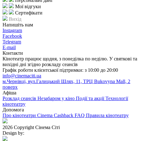
Персональні дані
Мої відгуки
Сертифікати
Вихід
Напишіть нам
Instagram
Facebook
Telegram
E-mail
Контакти
Кінотеатр працює щодня, з понеділка по неділю. У святкові та
вихідні дні згідно розкладу сеансів
Графік роботи клієнтської підтримки: з 10:00 до 20:00
info@cinemaciti.ua
м.Чернівці, вул.Галицький Шлях, 11, ТРЦ Bukovyna Mall, 2
поверх
Афіша
Розклад сеансів
Незабаром у кіно
Події та акції
Технології
кінотеатру
Допомога
Про кінотеатри
Cinema Cashback
FAQ
Правила кінотеатру
2026 Copyright Сінема Сіті
Design by: