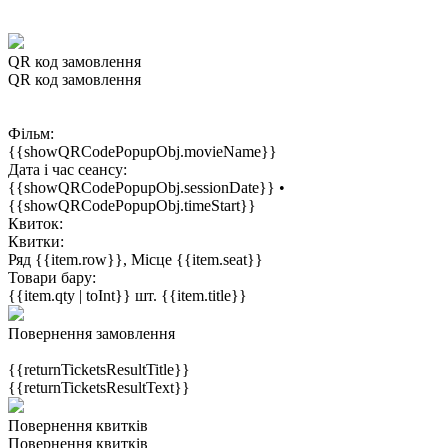
QR код замовлення
QR код замовлення
Фільм:
{{showQRCodePopupObj.movieName}}
Дата і час сеансу:
{{showQRCodePopupObj.sessionDate}} •
{{showQRCodePopupObj.timeStart}}
Квиток:
Квитки:
Ряд {{item.row}}, Місце {{item.seat}}
Товари бару:
{{item.qty | toInt}} шт. {{item.title}}
Повернення замовлення
{{returnTicketsResultTitle}}
{{returnTicketsResultText}}
Повернення квитків
Повернення квитків