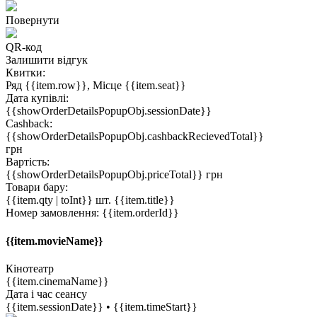
Повернути
QR-код
Залишити відгук
Квитки:
Ряд {{item.row}}, Місце {{item.seat}}
Дата купівлі:
{{showOrderDetailsPopupObj.sessionDate}}
Cashback:
{{showOrderDetailsPopupObj.cashbackRecievedTotal}}
грн
Вартість:
{{showOrderDetailsPopupObj.priceTotal}} грн
Товари бару:
{{item.qty | toInt}} шт. {{item.title}}
Номер замовлення:
{{item.orderId}}
{{item.movieName}}
Кінотеатр
{{item.cinemaName}}
Дата і час сеансу
{{item.sessionDate}} • {{item.timeStart}}