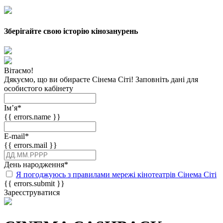
Зберігайте свою історію кінозанурень
Вітаємо!
Дякуємо, що ви обираєте Сінема Сіті! Заповніть дані для
особистого кабінету
Імʼя
*
{{ errors.name }}
E-mail
*
{{ errors.mail }}
День народження
*
Я погоджуюсь з правилами мережі кінотеатрів Сінема Сіті
{{ errors.submit }}
Зареєструватися