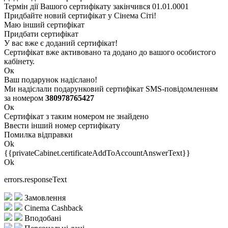
Термін дії Вашого сертифікату закінчився 01.01.0001
Придбайте новий сертифікат у Сінема Сіті!
Маю інший сертифікат
Придбати сертифікат
У вас вже є доданий сертифікат!
Сертифікат вже активовано та додано до вашого особистого
кабінету.
Ок
Ваш подарунок надіслано!
Ми надіслали подарунковий сертифікат SMS-повідомленням
за номером
380978765427
Ок
Сертифікат з таким номером не знайдено
Ввести інший номер сертифікату
Помилка відправки
Ok
{{privateCabinet.certificateAddToAccountAnswerText}}
Ok
errors.responseText
Замовлення
Cinema Cashback
Вподобані