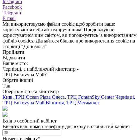
Instagram
Facebook
Telegram
E-mail
Ми використовуємо файли cookie щоб зробити ваше
користування веб-сайтом зручнішим. Продовжуючи
користуватися цим сайтом, ви погоджуєтесь із використанням
файлів cookies. Дізнайтеся більше про використання cookie на
сторінці "Допомога"
Прийняти
Відхилити
Ваше місто:
Чернівці, а найближчий кінотеатр -
ТРЦ Bukovyna Mall?
Обрати інший
Так
Оберіть місто та кінотеатр
Київ, ТРЦ Ocean Plaza
Одеса, ТРЦ FontanSky Center
Чернівці,
ТРЦ Bukovyna Mall
Вінниця, ТРЦ Мегамолл
Вхід в особистий кабінет
Введіть ваш номер телефону для входу в особистий кабінет
Номер телефону
*