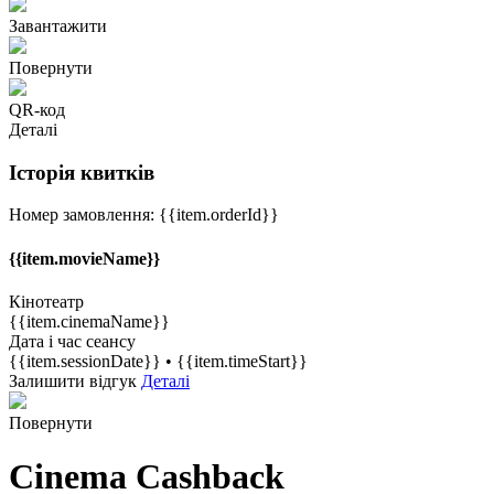
Завантажити
Повернути
QR-код
Деталі
Історія квитків
Номер замовлення:
{{item.orderId}}
{{item.movieName}}
Кінотеатр
{{item.cinemaName}}
Дата і час сеансу
{{item.sessionDate}} • {{item.timeStart}}
Залишити відгук
Деталі
Повернути
Cinema Cashback