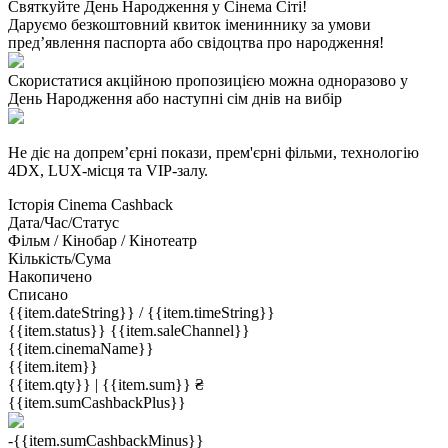
Святкуйте День Народження у Сінема Сіті!
Даруємо безкоштовний квиток імениннику за умови
пред’явлення паспорта або свідоцтва про народження!
Скористатися акційною пропозицією можна одноразово у
День Народження або наступні сім днів на вибір
Не діє на допрем’єрні покази, прем'єрні фільми, технологію
4DX, LUX-місця та VIP-залу.
Історія Cinema Cashback
Дата/Час/Статус
Фільм / Кінобар / Кінотеатр
Кількість/Сума
Накопичено
Списано
{{item.dateString}} / {{item.timeString}}
{{item.status}} {{item.saleChannel}}
{{item.cinemaName}}
{{item.item}}
{{item.qty}} | {{item.sum}} ₴
{{item.sumCashbackPlus}}
-{{item.sumCashbackMinus}}