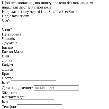
Щоб переконатись, що пошту введено без помилки, ми
надіслали лист для перевірки
Надіслати знову через
{{minSms}}
:
{{secSms}}
Надіслати знову
Сім'я
Стан
*
Не вибрана
Чоловік
Дружина
Батько
Батько Мати
Син
Дочка
Бабуся
Дідусь
Брат
Сестра
Ім'я
*
Дата народження
*
Зберегти
Контактні дані
Ім'я
Телефон