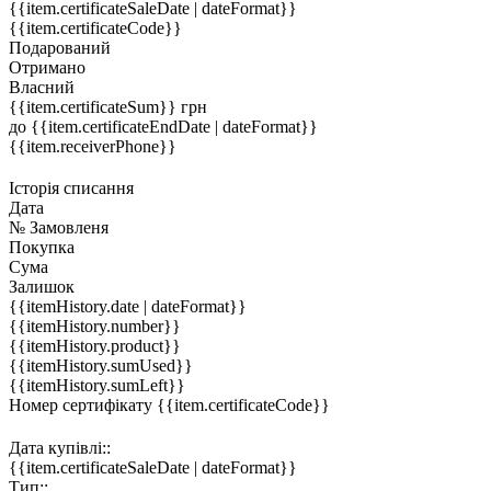
{{item.certificateSaleDate | dateFormat}}
{{item.certificateCode}}
Подарований
Отримано
Власний
{{item.certificateSum}} грн
до {{item.certificateEndDate | dateFormat}}
{{item.receiverPhone}}
Історія списання
Дата
№ Замовленя
Покупка
Сума
Залишок
{{itemHistory.date | dateFormat}}
{{itemHistory.number}}
{{itemHistory.product}}
{{itemHistory.sumUsed}}
{{itemHistory.sumLeft}}
Номер сертифікату
{{item.certificateCode}}
Дата купівлі::
{{item.certificateSaleDate | dateFormat}}
Тип::