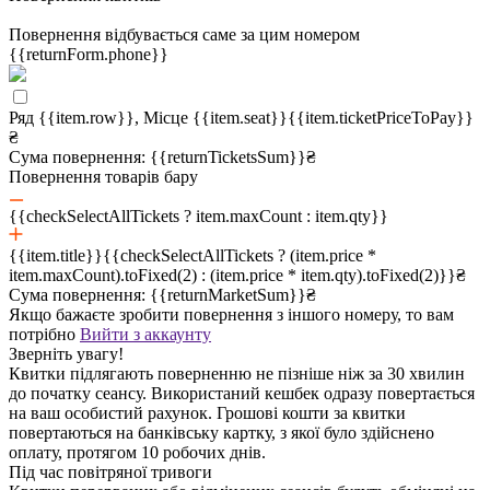
Повернення відбувається саме за цим номером
{{returnForm.phone}}
Ряд {{item.row}}, Місце {{item.seat}}
{{item.ticketPriceToPay}}
₴
Сума повернення:
{{returnTicketsSum}}₴
Повернення товарів бару
{{checkSelectAllTickets ? item.maxCount : item.qty}}
{{item.title}}
{{checkSelectAllTickets ? (item.price *
item.maxCount).toFixed(2) : (item.price * item.qty).toFixed(2)}}₴
Сума повернення:
{{returnMarketSum}}₴
Якщо бажаєте зробити повернення з іншого номеру, то вам
потрібно
Вийти з аккаунту
Зверніть увагу!
Квитки підлягають поверненню не пізніше ніж за 30 хвилин
до початку сеансу. Використаний кешбек одразу повертається
на ваш особистий рахунок. Грошові кошти за квитки
повертаються на банківську картку, з якої було здійснено
оплату, протягом 10 робочих днів.
Під час повітряної тривоги