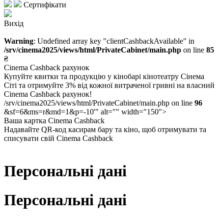
Сертифікати
Вихід
Warning
: Undefined array key "clientCashbackAvailable" in
/srv/cinema2025/views/html/PrivateCabinet/main.php
on line
85
₴
Cinema Cashback рахунок
Купуйте квитки та продукцію у кінобарі кінотеатру Сінема
Сіті та отримуйте 3% від кожної витраченої гривні на власний
Cinema Cashback рахунок!
/srv/cinema2025/views/html/PrivateCabinet/main.php on line
96
&sf=6&ms=r&md=1&p=-10'" alt="" width="150">
Ваша картка Cinema Cashback
Надавайте QR-код касирам бару та кіно, щоб отримувати та
списувати свій Cinema Cashback
Персональні дані
Персональні дані