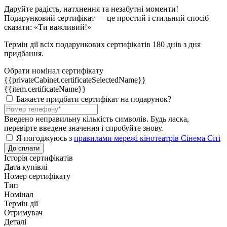
Даруйте радість, натхнення та незабутні моменти!
Подарунковий сертифікат — це простий і стильний спосіб
сказати: «Ти важливий!»
Термін дії всіх подарункових сертифікатів 180 днів з дня
придбання.
Обрати номінал сертифікату
{{privateCabinet.certificateSelectedName}}
{{item.certificateName}}
Бажаєте придбати сертифікат на подарунок?
Введено неправильну кількість символів. Будь ласка,
перевірте введене значення і спробуйте знову.
Я погоджуюсь з
правилами мережі кінотеатрів Сінема Сіті
До сплати
Історія сертифікатів
Дата купівлі
Номер сертифікату
Тип
Номінал
Термін дії
Отримувач
Деталі