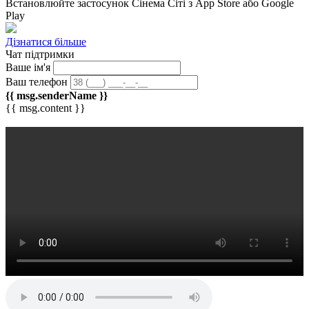
Встановлюйте застосунок
Сінема Сіті
з App Store або Google
Play
Дізнатися більше
Чат підтримки
Ваше ім'я
Ваш телефон
{{ msg.senderName }}
{{ msg.content }}