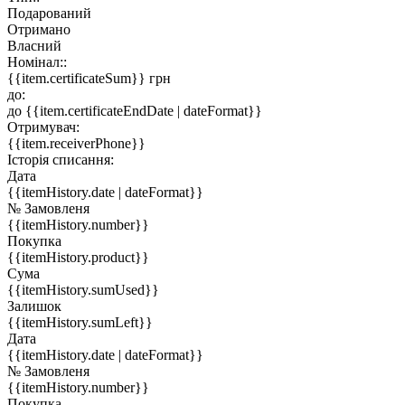
Подарований
Отримано
Власний
Номінал::
{{item.certificateSum}} грн
до:
до {{item.certificateEndDate | dateFormat}}
Отримувач:
{{item.receiverPhone}}
Історія списання:
Дата
{{itemHistory.date | dateFormat}}
№ Замовленя
{{itemHistory.number}}
Покупка
{{itemHistory.product}}
Сума
{{itemHistory.sumUsed}}
Залишок
{{itemHistory.sumLeft}}
Дата
{{itemHistory.date | dateFormat}}
№ Замовленя
{{itemHistory.number}}
Покупка