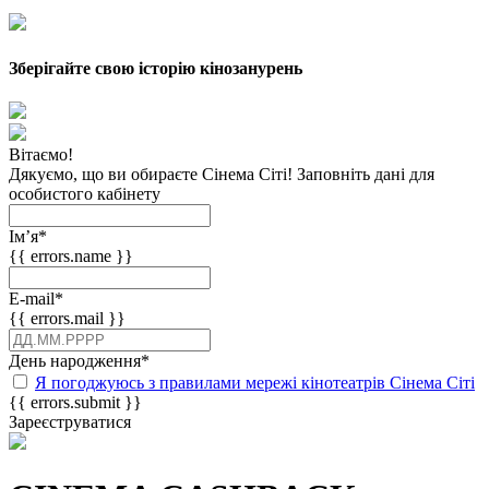
Зберігайте свою історію кінозанурень
Вітаємо!
Дякуємо, що ви обираєте Сінема Сіті! Заповніть дані для
особистого кабінету
Імʼя
*
{{ errors.name }}
E-mail
*
{{ errors.mail }}
День народження
*
Я погоджуюсь з правилами мережі кінотеатрів Сінема Сіті
{{ errors.submit }}
Зареєструватися