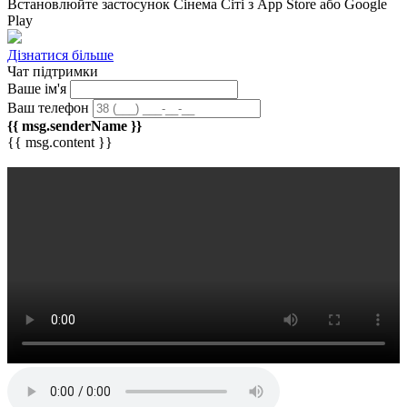
Встановлюйте застосунок
Сінема Сіті
з App Store або Google
Play
Дізнатися більше
Чат підтримки
Ваше ім'я
Ваш телефон
{{ msg.senderName }}
{{ msg.content }}