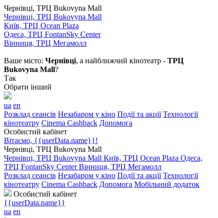
Чернівці, ТРЦ Bukovyna Mall
Чернівці, ТРЦ Bukovyna Mall
Київ, ТРЦ Ocean Plaza
Одеса, ТРЦ FontanSky Center
Вінниця, ТРЦ Мегамолл
Ваше місто:
Чернівці
, а найближчий кінотеатр -
ТРЦ
Bukovyna Mall
?
Так
Обрати інший
ua
en
Розклад сеансів
Незабаром у кіно
Події та акції
Технології
кінотеатру
Cinema Cashback
Допомога
Особистий кабінет
Вітаємо, {{userData.name}}!
Чернівці, ТРЦ Bukovyna Mall
Чернівці, ТРЦ Bukovyna Mall
Київ, ТРЦ Ocean Plaza
Одеса,
ТРЦ FontanSky Center
Вінниця, ТРЦ Мегамолл
Розклад сеансів
Незабаром у кіно
Події та акції
Технології
кінотеатру
Cinema Cashback
Допомога
Мобільний додаток
Особистий кабінет
{{userData.name}}
ua
en