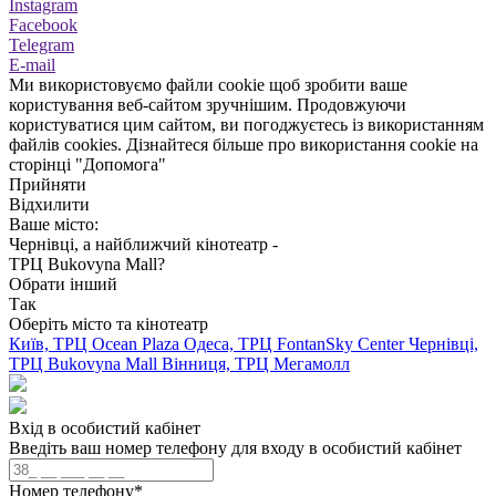
Instagram
Facebook
Telegram
E-mail
Ми використовуємо файли cookie щоб зробити ваше
користування веб-сайтом зручнішим. Продовжуючи
користуватися цим сайтом, ви погоджуєтесь із використанням
файлів cookies. Дізнайтеся більше про використання cookie на
сторінці "Допомога"
Прийняти
Відхилити
Ваше місто:
Чернівці, а найближчий кінотеатр -
ТРЦ Bukovyna Mall?
Обрати інший
Так
Оберіть місто та кінотеатр
Київ, ТРЦ Ocean Plaza
Одеса, ТРЦ FontanSky Center
Чернівці,
ТРЦ Bukovyna Mall
Вінниця, ТРЦ Мегамолл
Вхід в особистий кабінет
Введіть ваш номер телефону для входу в особистий кабінет
Номер телефону
*