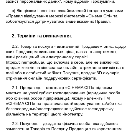
захист персональних даних", йому відомий і зрозумілий.
в) Він цілком і повністю ознайомлений і згоден з умовами
«Правил відвідування мережі кінотеатрів «Сінема Сіті» та
зобов’язується дотримуватись вище вказаних Правил.
2. Терміни та визначення.
2.2. Товар та послуги - визначений Продавцем опис, щодо
яких Продавцем визначається ціна, назва та асортимент,
який розміщений на електронному сервісі
https://cinemaciti.ua/, що включає в себе, але не виключно:
продаж квитків на кіносеанси онлайн, отримання квитків на e-
mail або в особистий кабінет Покупця, продаж 3D окулярів,
отримання онлайн подарункових сертифікатів.
2.1. Продавець – кінотеатр «CIНEMA СІТІ» під яким
мається на увазі суб’єкт господарювання (юридична особа
або фізична особа підприємець), якому належить ТМ
«CIНEMA СІТІ» на праві власності/ користування та/або яка
безпосередньо/опосередковано здійснює господарську
діяльність на території цього кінотеатру.
2.3. Покупець – дієздатна фізична особа, яка здійснює
замовлення Товарів та Послуг у Продавця з використанням