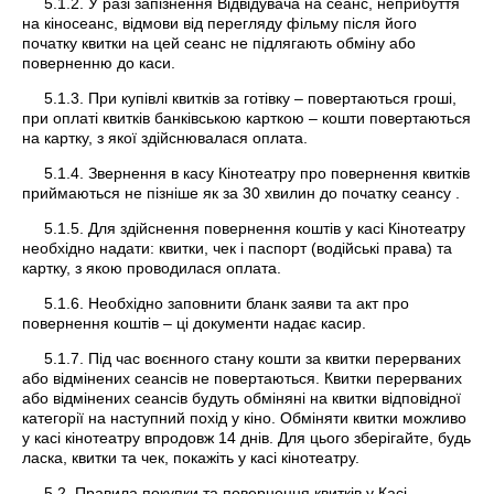
5.1.2. У разі запізнення Відвідувача на сеанс, неприбуття
на кіносеанс, відмови від перегляду фільму після його
початку квитки на цей сеанс не підлягають обміну або
поверненню до каси.
5.1.3. При купівлі квитків за готівку – повертаються гроші,
при оплаті квитків банківською карткою – кошти повертаються
на картку, з якої здійснювалася оплата.
5.1.4. Звернення в касу Кінотеатру про повернення квитків
приймаються не пізніше як за 30 хвилин до початку сеансу .
5.1.5. Для здійснення повернення коштів у касі Кінотеатру
необхідно надати: квитки, чек і паспорт (водійські права) та
картку, з якою проводилася оплата.
5.1.6. Необхідно заповнити бланк заяви та акт про
повернення коштів – ці документи надає касир.
5.1.7. Під час воєнного стану кошти за квитки перерваних
або відмінених сеансів не повертаються. Квитки перерваних
або відмінених сеансів будуть обміняні на квитки відповідної
категорії на наступний похід у кіно. Обміняти квитки можливо
у касі кінотеатру впродовж 14 днів. Для цього зберігайте, будь
ласка, квитки та чек, покажіть у касі кінотеатру.
5.2. Правила покупки та повернення квитків у Касі