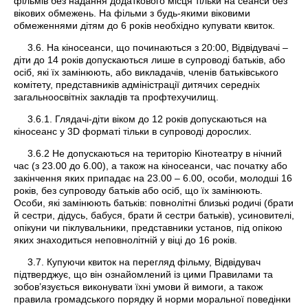
фільмів без надання додаткового місця тільки на сеанси без
вікових обмежень. На фільми з будь-якими віковими
обмеженнями дітям до 6 років необхідно купувати квиток.
3.6. На кіносеанси, що починаються з 20:00, Відвідувачі –
діти до 14 років допускаються лише в супроводі батьків, або
осіб, які їх замінюють, або викладачів, членів батьківського
комітету, представників адміністрації дитячих середніх
загальноосвітніх закладів та профтехучилищ.
3.6.1. Глядачі-діти віком до 12 років допускаються на
кіносеанс у 3D форматі тільки в супроводі дорослих.
3.6.2 Не допускаються на територію Кінотеатру в нічний
час (з 23.00 до 6.00), а також на кіносеанси, час початку або
закінчення яких припадає на 23.00 – 6.00, особи, молодші 16
років, без супроводу батьків або осіб, що їх замінюють.
Особи, які замінюють батьків: повнолітні близькі родичі (брати
й сестри, дідусь, бабуся, брати й сестри батьків), усиновителі,
опікуни чи піклувальники, представники установ, під опікою
яких знаходиться неповнолітній у віці до 16 років.
3.7. Купуючи квиток на перегляд фільму, Відвідувач
підтверджує, що він ознайомлений із цими Правилами та
зобов’язується виконувати їхні умови й вимоги, а також
правила громадського порядку й норми моральної поведінки