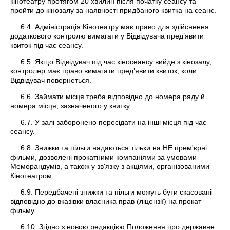
кінотеатру протягом 20 хвилин після початку сеансу та
пройти до кінозалу за наявності придбаного квитка на сеанс.
6.4. Адміністрація Кінотеатру має право для здійснення
додаткового контролю вимагати у Відвідувача пред’явити
квиток під час сеансу.
6.5. Якщо Відвідувач під час кіносеансу вийде з кінозалу,
контролер має право вимагати пред’явити квиток, коли
Відвідувач повернеться.
6.6. Займати місця треба відповідно до номера ряду й
номера місця, зазначеного у квитку.
6.7. У залі заборонено пересідати на інші місця під час
сеансу.
6.8. Знижки та пільги надаються тільки на НЕ прем'єрні
фільми, дозволені прокатними компаніями за умовами
Меморандумів, а також у зв'язку з акціями, організованими
Кінотеатром.
6.9. Передбачені знижки та пільги можуть бути скасовані
відповідно до вказівки власника прав (ліцензії) на прокат
фільму.
6.10. Згідно з новою редакцією Положення про державне