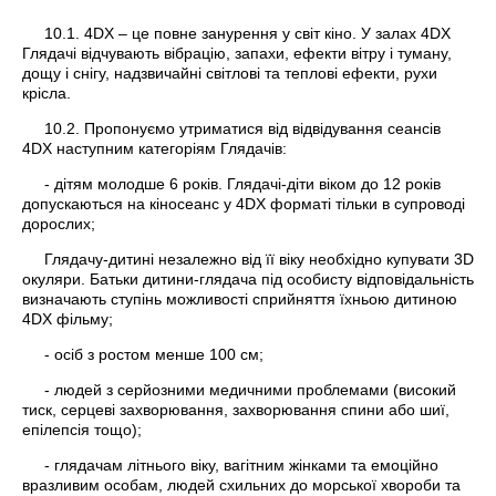
10.1. 4DX – це повне занурення у світ кіно. У залах 4DX
Глядачі відчувають вібрацію, запахи, ефекти вітру і туману,
дощу і снігу, надзвичайні світлові та теплові ефекти, рухи
крісла.
10.2. Пропонуємо утриматися від відвідування сеансів
4DX наступним категоріям Глядачів:
- дітям молодше 6 років. Глядачі-діти віком до 12 років
допускаються на кіносеанс у 4DX форматі тільки в супроводі
дорослих;
Глядачу-дитині незалежно від її віку необхідно купувати 3D
окуляри. Батьки дитини-глядача під особисту відповідальність
визначають ступінь можливості сприйняття їхньою дитиною
4DX фільму;
- осіб з ростом менше 100 см;
- людей з серйозними медичними проблемами (високий
тиск, серцеві захворювання, захворювання спини або шиї,
епілепсія тощо);
- глядачам літнього віку, вагітним жінками та емоційно
вразливим особам, людей схильних до морської хвороби та