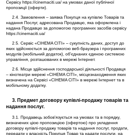
Сервісу https://cinemaciti.ua/ на умовах даної публічної
пропозиції (оферти).
2.4. Замовлення – заявка Покупця на купівлю Товарів та
надання Послуг, адресована Продавцю, яка оформлена і
надана Продавцю за допомогою програмних засобів сервісу
https://cinemaciti.ua/
2.5. Сервіс «CIНEMA СІТІ» – сукупність даних, доступ до
яких здійснюється за допомогою веб-браузера і програмних
модулів (мобільний додаток), об'єднаних єдиною системою
управління, розташованих в мережі Інтернет.
2.6. Місце здійснення господарської діяльності Продавця
– кінотеатри мережі «CIНEMA СІТІ», місцезнаходження яких
визначена на Сервісі «CIНEMA СІТІ» в мережі Інтернет та в
мобільному додатку.
3. Предмет договору купівлі-продажу товарів та
надання послуг.
3.1. Продавець зобов'язується на умовах та в порядку,
визначених цією пропозицією (офертою) про укладення
договору купівлі-продажу товарів та надання послуг, продати,
передати у власність Покупця Товар та надати послуги, на