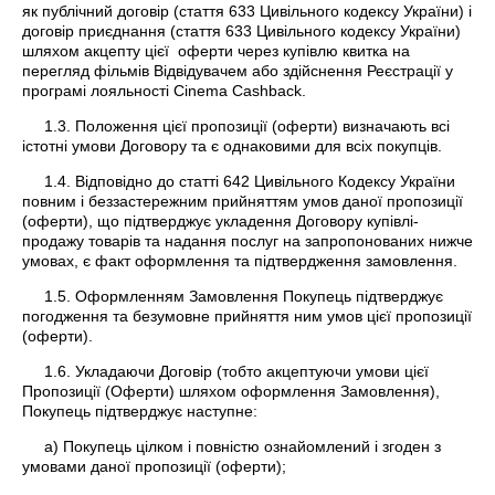
як публічний договір (стаття 633 Цивільного кодексу України) і
договір приєднання (стаття 633 Цивільного кодексу України)
шляхом акцепту цієї оферти через купівлю квитка на
перегляд фільмів Відвідувачем або здійснення Реєстрації у
програмі лояльності Cinema Cashback.
1.3. Положення цієї пропозиції (оферти) визначають всі
істотні умови Договору та є однаковими для всіх покупців.
1.4. Відповідно до статті 642 Цивільного Кодексу України
повним і беззастережним прийняттям умов даної пропозиції
(оферти), що підтверджує укладення Договору купівлі-
продажу товарів та надання послуг на запропонованих нижче
умовах, є факт оформлення та підтвердження замовлення.
1.5. Оформленням Замовлення Покупець підтверджує
погодження та безумовне прийняття ним умов цієї пропозиції
(оферти).
1.6. Укладаючи Договір (тобто акцептуючи умови цієї
Пропозиції (Оферти) шляхом оформлення Замовлення),
Покупець підтверджує наступне:
а) Покупець цілком і повністю ознайомлений і згоден з
умовами даної пропозиції (оферти);