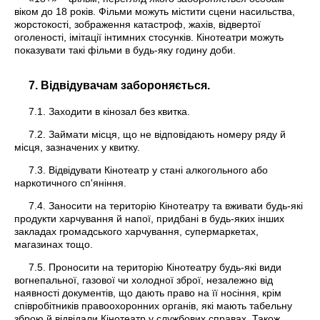
віком до 18 років. Фільми можуть містити сцени насильства,
жорстокості, зображення катастроф, жахів, відвертої
оголеності, імітації інтимних стосунків. Кінотеатри можуть
показувати такі фільми в будь-яку годину доби.
7. Відвідувачам забороняється.
7.1. Заходити в кінозал без квитка.
7.2. Займати місця, що не відповідають номеру ряду й
місця, зазначених у квитку.
7.3. Відвідувати Кінотеатр у стані алкогольного або
наркотичного сп'яніння.
7.4. Заносити на територію Кінотеатру та вживати будь-які
продукти харчування й напої, придбані в будь-яких інших
закладах громадського харчування, супермаркетах,
магазинах тощо.
7.5. Проносити на територію Кінотеатру будь-які види
вогнепальної, газової чи холодної зброї, незалежно від
наявності документів, що дають право на її носіння, крім
співробітників правоохоронних органів, які мають табельну
зброю й відвідали Кінотеатр у службових справах. Також