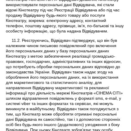
використовувати персональні дані Відвідувача, які стали
відомі Кінотеатру під час Реєстрації Відвідувача або під час
продажу Відвідувачу будь-якого товару або послуги
Кінотеатру, зокрема: електронну адресу, контактний
телефон, поштову адресу, прізвище, ім’я, по-батькові та іншу
особисту інформацію, що була надана Відвідувачем.
11.2. Реєструючись, Відвідувач підтверджує, що він був
належним чином письмово повідомлений про включення
його персональних даних у базу персональних даних
Кінотеатру з метою забезпечення реалізації громадсько-
правових, господарчих, адміністративних та інших відносин,
що потребують обробки персональних даних відповідно до
законодавства України. Відвідувач також надає згоду на
оброблення його персональних даних, на їх використання
для маркетингового та статистичного аналізу, для
направлення Відвідувачу маркетингової та рекламної
інформації про діяльність мережі Кінотеатрів «CIНEMA СІТІ»
шляхом відправлення повідомлень у форматі sms, e-mail, у
системі viber та інших форматах та сервісах, які можуть
виникнути в майбутньому. Відвідувач також погоджується з
тим, що Кінотеатр може обробляти отримані персональні
дані Відвідувача як самостійно, так і з допомогою сторонніх
осіб без будь-якого іншого (додаткового) узгодження з боку
Відвідувача. При цьому Кінотеатр зобов’язує таку особу