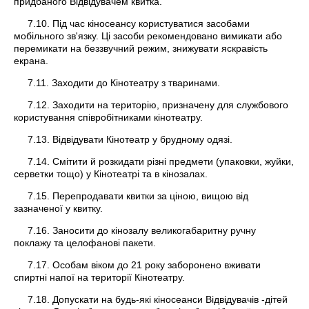
придбаного Відвідувачем квитка.
7.10. Під час кіносеансу користуватися засобами
мобільного зв'язку. Ці засоби рекомендовано вимикати або
перемикати на беззвучний режим, знижувати яскравість
екрана.
7.11. Заходити до Кінотеатру з тваринами.
7.12. Заходити на територію, призначену для службового
користування співробітниками кінотеатру.
7.13. Відвідувати Кінотеатр у брудному одязі.
7.14. Смітити й розкидати різні предмети (упаковки, жуйки,
серветки тощо) у Кінотеатрі та в кінозалах.
7.15. Перепродавати квитки за ціною, вищою від
зазначеної у квитку.
7.16. Заносити до кінозалу великогабаритну ручну
поклажу та целофанові пакети.
7.17. Особам віком до 21 року заборонено вживати
спиртні напої на території Кінотеатру.
7.18. Допускати на будь-які кіносеанси Відвідувачів -дітей