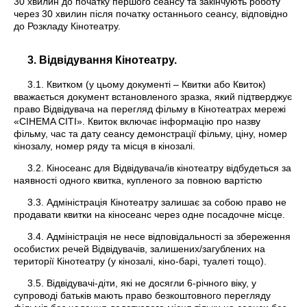
30 хвилин до початку першого сеансу та закінчують роботу
через 30 хвилин після початку останнього сеансу, відповідно
до Розкладу Кінотеатру.
3. Відвідування Кінотеатру.
3.1. Квитком (у цьому документі – Квитки або Квиток)
вважається документ встановленого зразка, який підтверджує
право Відвідувача на перегляд фільму в Кінотеатрах мережі
«CIНEMA СІТІ». Квиток включає інформацію про назву
фільму, час та дату сеансу демонстрації фільму, ціну, номер
кінозалу, номер ряду та місця в кінозалі.
3.2. Кіносеанс для Відвідувача/ів кінотеатру відбудеться за
наявності одного квитка, купленого за повною вартістю
3.3. Адміністрація Кінотеатру залишає за собою право не
продавати квитки на кіносеанс через одне посадочне місце.
3.4. Адміністрація не несе відповідальності за збереження
особистих речей Відвідувачів, залишених/загублених на
території Кінотеатру (у кінозалі, кіно-барі, туалеті тощо).
3.5. Відвідувачі-діти, які не досягли 6-річного віку, у
супроводі батьків мають право безкоштовного перегляду