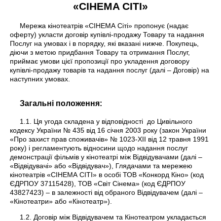
«CIНEMA СІТІ»
Мережа кінотеатрів «СІНЕМА Сіті» пропонує (надає
оферту) укласти договір купівлі-продажу Товару та надання
Послуг на умовах і в порядку, які вказані нижче. Покупець,
діючи з метою придбання Товару та отримання Послуг,
приймає умови цієї пропозиції про укладення договору
купівлі-продажу товарів та надання послуг (далі – Договір) на
наступних умовах.
Загальні положення:
1.1. Ця угода складена у відповідності до Цивільного
кодексу України № 435 від 16 січня 2003 року (закон України
«Про захист прав споживачів» № 1023-XII від 12 травня 1991
року) і регламентують відносини щодо надання послуг
демонстрації фільмів у кінотеатрі між Відвідувачами (далі –
«Відвідувачі» або «Відвідувач»), Глядачами та мережею
кінотеатрів «СІНЕМА СІТІ» в особі ТОВ «Конкорд Кіно» (код
ЄДРПОУ 37115428), ТОВ «Світ Сінема» (код ЄДРПОУ
43827423) – в залежності від обраного Відвідувачем (далі –
«Кінотеатри» або «Кінотеатр»).
1.2. Договір між Відвідувачем та Кінотеатром укладається