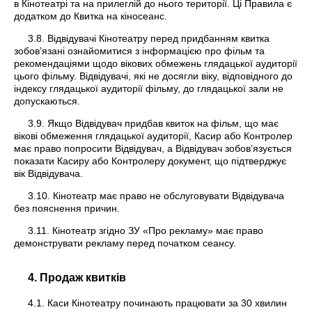
в Кінотеатрі та на прилеглій до нього території. Ці Правила є
додатком до Квитка на кіносеанс.
3.8. Відвідувачі Кінотеатру перед придбанням квитка
зобов’язані ознайомитися з інформацією про фільм та
рекомендаціями щодо вікових обмежень глядацької аудиторії
цього фільму. Відвідувачі, які не досягли віку, відповідного до
індексу глядацької аудиторії фільму, до глядацької зали не
допускаються.
3.9. Якщо Відвідувач придбав квиток на фільм, що має
вікові обмеження глядацької аудиторії, Касир або Контролер
має право попросити Відвідувач, а Відвідувач зобов’язується
показати Касиру або Контролеру документ, що підтверджує
вік Відвідувача.
3.10. Кінотеатр має право не обслуговувати Відвідувача
без пояснення причин.
3.11. Кінотеатр згідно ЗУ «Про рекламу» має право
демонструвати рекламу перед початком сеансу.
4. Продаж квитків
4.1. Каси Кінотеатру починають працювати за 30 хвилин