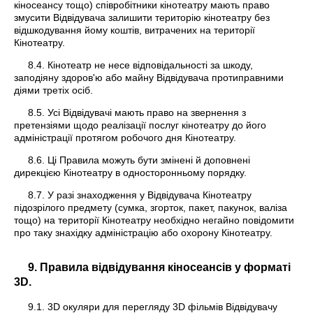
кіносеансу тощо) співробітники кінотеатру мають право
змусити Відвідувача залишити територію кінотеатру без
відшкодування йому коштів, витрачених на території
Кінотеатру.
8.4. Кінотеатр не несе відповідальності за шкоду,
заподіяну здоров'ю або майну Відвідувача протиправними
діями третіх осіб.
8.5. Усі Відвідувачі мають право на звернення з
претензіями щодо реалізації послуг кінотеатру до його
адміністрації протягом робочого дня Кінотеатру.
8.6. Ці Правила можуть бути змінені й доповнені
дирекцією Кінотеатру в односторонньому порядку.
8.7. У разі знаходження у Відвідувача Кінотеатру
підозрілого предмету (сумка, згорток, пакет, пакунок, валіза
тощо) на території Кінотеатру необхідно негайно повідомити
про таку знахідку адміністрацію або охорону Кінотеатру.
9. Правила відвідування кіносеансів у форматі
3D.
9.1. 3D окуляри для перегляду 3D фільмів Відвідувачу