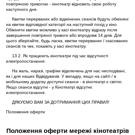
повітряною тривогою - кінотеатр відновить свою роботу
наступного дня.
Квитки перерваних або відмінених сеансів будуть обміняні
на квитки відповідної категорії на наступний похід у кіно.
Обміняти квитки можливо у касі кінотеатру відразу після
завершення повітряної тривоги або впродовж 14 днів. Для
цього зберігайте, будь ласка, квитки перерваних / скасованих
сеансів та чек, покажіть у касі кінотеатру.
13.2. Як працюють кінотеатри під час відсутності
електропостачання.
На жаль, наразі, графіки відключень для нас несподівані,
як і для наших Відвідувачів. У випадку, якщо на сайті / в
мобільному додатку доступні сеанси - в кінотеатрі є світло.
Якщо сеанси відсутні - у Кінотеатрі відсутнє
електропостачання.
ДЯКУЄМО ВАМ ЗА ДОТРИМАННЯ ЦИХ ПРАВИЛ!
Положення оферти
Положення оферти мережі кінотеатрів