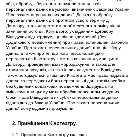
збір, обробку, зберігання та використання своїх
персональних даних на умовах, визначених Законом України
"Про захист персональних даних". Дозвіл на обробку
персональних даних діє протягом усього терміну дії
Договору, а також протягом необмеженого терміну після
закінчення його дії. Крім цього, укладенням Договору
Відвідувач підтверджує, що він повідомлений (без
додаткового повідомлення) про права, встановлені Законом
України "Про захист персональних даних", про цілі збору
даних, а також про те, що його персональні дані
передаються Кінотеатру з метою виконання умов цього
Договору, проведення взаєморозрахунків, а також для
отримання рахунків, актів та інших документів. Відвідувач
також погоджується з тим, що Кінотеатр має право надавати
доступ та передавати його персональні дані третім особам
без будь-яких додаткових повідомлень Відвідувач, не
змінюючи при цьому мети обробки персональних даних.
Обсяг прав Відвідувача як суб'єкта персональних даних
відповідно до Закону України "Про захист персональних
даних" йому відомий і зрозумілий.
2. Приміщення Кінотеатру.
2.1. Приміщення Кінотеатру включає: