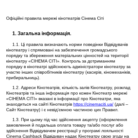
Офіційні правила мережі кінотеатрів Сінема Сіті
1. Загальна інформація.
1.1. Ці правила визначають норми поведінки Відвідувачів
кінотеатру і спрямовані на забезпечення громадського
порядку та збереження матеріальних цінностей на території
кінотеатру «СІНЕМА СІТІ». Контроль за дотриманням
порядку в кінотеатрі здійснюють адміністратори кінотеатру за
участю інших співробітників кінотеатру (касирів, кіномеханіків,
прибиральниць).
1.2. Адреси Кінотеатрів, кількість залів Кінотеатру, розклад
Кінотеатрів та інша інформація про кожен Кінотеатр мережі
«СІНЕМА СІТІ» вказані в інформації про Кінотеатри, яка
знаходиться на сайті Кінотеатрів
https://cinemaciti.ua/
(далі –
Сайт Кінотеатру) і є невід’ємною частиною цих Правил.
1.3. При цьому під час здійснення акцепту (оформлення
замовлення й подальша оплата товару та/або послуг або
здійснення Відвідувачем реєстрації у програмі лояльності
Cinema Cashback Відвідувач надає Кінотеатру свою згоду на