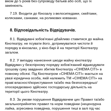
віком до 5 років без супроводу батьків або осіб, що їх
замінюють.
7.19. Входити до Кінозалу з велосипедами, скейтами,
колясками, санками, на роликових ковзанах.
8. Відповідальність Відвідувачів.
8.1. Відвідувачі зобов'язані дбайливо ставитися до майна
Кінотеатру, не псувати його, дотримуватися чистоти й
порядку в кінозалах, у кіно-барі й на території Кінотеатру
загалом.
8.2. У випадку нанесення шкоди майну кінотеатру
Відвідувач у безспірному порядку зобов’язаний відшкодувати
грошову суму завданих збитків Кінотеатру «CIНEMA СІТІ» в
повному обсязі. Під Кінотеатром «CIНEMA СІТІ» мається на
увазі юридична особа, якій належить ТМ «CIНEMA СІТІ» на
праві власності/користування та/або яка безпосередньо/
опосередковано здійснює господарську діяльність на
території цього Кінотеатру.
8.3. За умови порушення Відвідувачем цих Правил та/або
загальноприйнятих правил та норм поведінки (нецензурна
лайка, агресивна поведінка, порушення тиші в залі під час