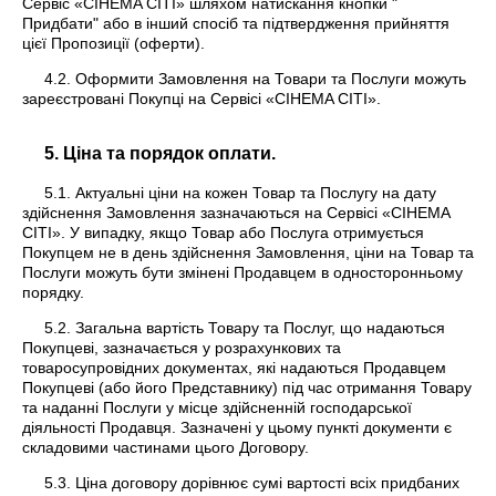
Сервіс «CIНEMA СІТІ» шляхом натискання кнопки "
Придбати" або в інший спосіб та підтвердження прийняття
цієї Пропозиції (оферти).
4.2. Оформити Замовлення на Товари та Послуги можуть
зареєстровані Покупці на Сервісі «CIНEMA СІТІ».
5. Ціна та порядок оплати.
5.1. Актуальні ціни на кожен Товар та Послугу на дату
здійснення Замовлення зазначаються на Сервісі «CIНEMA
СІТІ». У випадку, якщо Товар або Послуга отримується
Покупцем не в день здійснення Замовлення, ціни на Товар та
Послуги можуть бути змінені Продавцем в односторонньому
порядку.
5.2. Загальна вартість Товару та Послуг, що надаються
Покупцеві, зазначається у розрахункових та
товаросупровідних документах, які надаються Продавцем
Покупцеві (або його Представнику) під час отримання Товару
та наданні Послуги у місце здійсненній господарської
діяльності Продавця. Зазначені у цьому пункті документи є
складовими частинами цього Договору.
5.3. Ціна договору дорівнює сумі вартості всіх придбаних