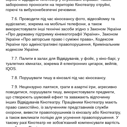
заборонено проносити на територію Кінотеатру отруйні,
горючі та вибухонебезпечні речовини.
7.6. Проводити під час кіносеансу фото, відеозйомку та
аудіозапис, зокрема на мобільні телефони, а також
використовувати інші технічні засоби згідно з Законом України
«Про державну підтримку кінематографії України», Законом
України «Про авторське право і суміжні права», Кодексом
України про адміністративні правопорушення, Кримінальним
кодексом України.
7.7. Палити в залах для Відвідувачів, у фойє, у кіно-барі, у
туалетних кімнатах, зокрема й електронних цигарок, вейпів,
IQOS.
7.8. Порушувати тишу в кінозалі під час кіносеансу.
7.9. Нецензурно лаятися, грати в азартні ігри, агресивно
поводитися, порушувати тишу, використовувати предмети,
що створюють шумовий ефект та заважають відпочинку
інших Відвідувачів Кінотеатру. Працівники Кінотеатру мають
право самостійно, із залученням представників служби
охорони, вивести правопорушників із кінозалу або Кінотеатру,
а також викликати поліцію для усунення правопорушення. У
такому разі Кінотеатр не зобов’язаний компенсувати вартість