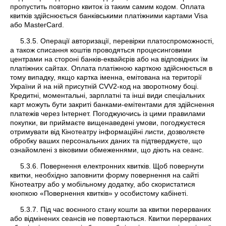
пропустить повторно квиток із таким самим кодом. Оплата
квитків здійснюється банківськими платіжними картами Visa
або MasterCard.
5.3.5. Операції авторизації, перевірки платоспроможності,
а також списання коштів проводяться процесинговими
центрами на стороні банків-еквайєрів або на відповідних їм
платіжних сайтах. Оплата платіжною карткою здійснюється в
тому випадку, якщо картка іменна, емітована на території
України й на ній присутній CVV2-код на зворотному боці.
Кредитні, моментальні, зарплатні та інші види спеціальних
карт можуть бути закриті банками-емітентами для здійснення
платежів через Інтернет. Погоджуючись із цими правилами
покупки, ви приймаєте вищенаведені умови, погоджуєтеся
отримувати від Кінотеатру інформаційні листи, дозволяєте
обробку ваших персональних даних та підтверджуєте, що
ознайомлені з віковими обмеженнями, що діють на сеанс.
5.3.6. Повернення електронних квитків. Щоб повернути
квитки, необхідно заповнити форму повернення на сайті
Кінотеатру або у мобільному додатку, або скористатися
кнопкою «Повернення квитків» у особистому кабінеті.
5.3.7. Під час воєнного стану кошти за квитки перерваних
або відмінених сеансів не повертаються. Квитки перерваних