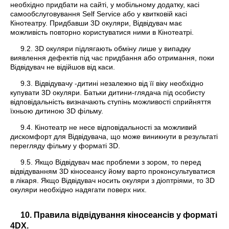
необхідно придбати на сайті, у мобільному додатку, касі
самообслуговування Self Service або у квитковій касі
Кінотеатру. Придбавши 3D окуляри, Відвідувач має
можливість повторно користуватися ними в Кінотеатрі.
9.2. 3D окуляри підлягають обміну лише у випадку
виявлення дефектів під час придбання або отримання, поки
Відвідувач не відійшов від каси.
9.3. Відвідувачу -дитині незалежно від її віку необхідно
купувати 3D окуляри. Батьки дитини-глядача під особисту
відповідальність визначають ступінь можливості сприйняття
їхньою дитиною 3D фільму.
9.4. Кінотеатр не несе відповідальності за можливий
дискомфорт для Відвідувача, що може виникнути в результаті
перегляду фільму у форматі 3D.
9.5. Якщо Відвідувач має проблеми з зором, то перед
відвідуванням 3D кіносеансу йому варто проконсультуватися
в лікаря. Якщо Відвідувач носить окуляри з діоптріями, то 3D
окуляри необхідно надягати поверх них.
10. Правила відвідування кіносеансів у форматі
4DX.