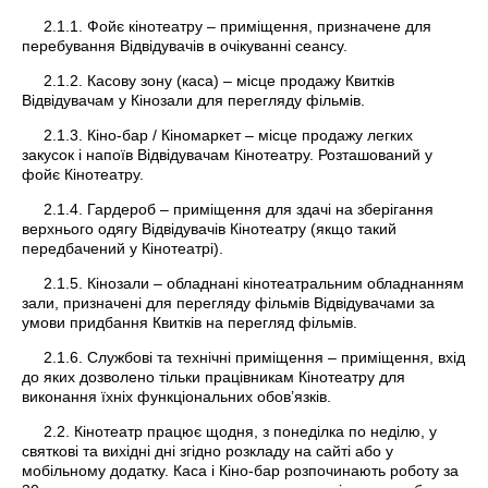
2.1.1. Фойє кінотеатру – приміщення, призначене для
перебування Відвідувачів в очікуванні сеансу.
2.1.2. Касову зону (каса) – місце продажу Квитків
Відвідувачам у Кінозали для перегляду фільмів.
2.1.3. Кіно-бар / Кіномаркет – місце продажу легких
закусок і напоїв Відвідувачам Кінотеатру. Розташований у
фойє Кінотеатру.
2.1.4. Гардероб – приміщення для здачі на зберігання
верхнього одягу Відвідувачів Кінотеатру (якщо такий
передбачений у Кінотеатрі).
2.1.5. Кінозали – обладнані кінотеатральним обладнанням
зали, призначені для перегляду фільмів Відвідувачами за
умови придбання Квитків на перегляд фільмів.
2.1.6. Службові та технічні приміщення – приміщення, вхід
до яких дозволено тільки працівникам Кінотеатру для
виконання їхніх функціональних обов’язків.
2.2. Кінотеатр працює щодня, з понеділка по неділю, у
святкові та вихідні дні згідно розкладу на сайті або у
мобільному додатку. Каса і Кіно-бар розпочинають роботу за