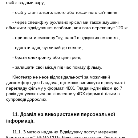
осіб з вадами зору;
- осіб у стані алкогольного або токсичного сп’яніння;
- через специфіку рухливих крісел ми також змушені
обмежити відвідування особами, чия вага перевищує 120 кг
- приносити смажену їжу, напої в відкритих ємкостях;
- вдягати одяг, чутливий до вологи;
- брати електроніку або цінні речі;
- залишати свої місця під час показу фільму.
Кінотеатр не несе відповідальності за можливий
дискомфорт для Глядача, що може виникнути в результаті
перегляду фільму у форматі 4DX. Глядачі-діти віком до 7
років допускаються на кіносеанс у 4DX форматі тільки в
супроводі дорослих.
11. Дозвіл на використання персональної
інформації.
11.1. З метою надання Відвідувачу послуг мережею
Кінотеатрів «CIНEMA СІТІ» Відвідувач дозволяє Кінотеатру