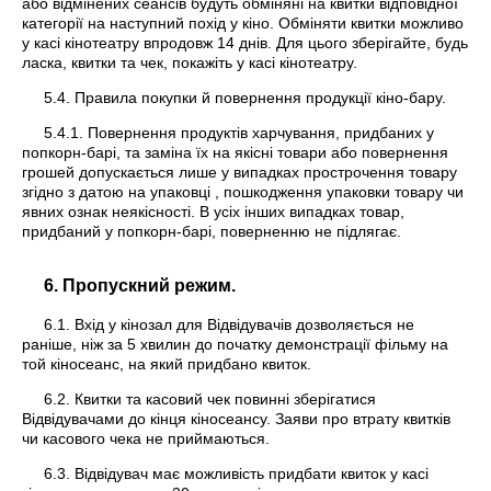
або відмінених сеансів будуть обміняні на квитки відповідної
категорії на наступний похід у кіно. Обміняти квитки можливо
у касі кінотеатру впродовж 14 днів. Для цього зберігайте, будь
ласка, квитки та чек, покажіть у касі кінотеатру.
5.4. Правила покупки й повернення продукції кіно-бару.
5.4.1. Повернення продуктів харчування, придбаних у
попкорн-барі, та заміна їх на якісні товари або повернення
грошей допускається лише у випадках прострочення товару
згідно з датою на упаковці , пошкодження упаковки товару чи
явних ознак неякісності. В усіх інших випадках товар,
придбаний у попкорн-барі, поверненню не підлягає.
6. Пропускний режим.
6.1. Вхід у кінозал для Відвідувачів дозволяється не
раніше, ніж за 5 хвилин до початку демонстрації фільму на
той кіносеанс, на який придбано квиток.
6.2. Квитки та касовий чек повинні зберігатися
Відвідувачами до кінця кіносеансу. Заяви про втрату квитків
чи касового чека не приймаються.
6.3. Відвідувач має можливість придбати квиток у касі