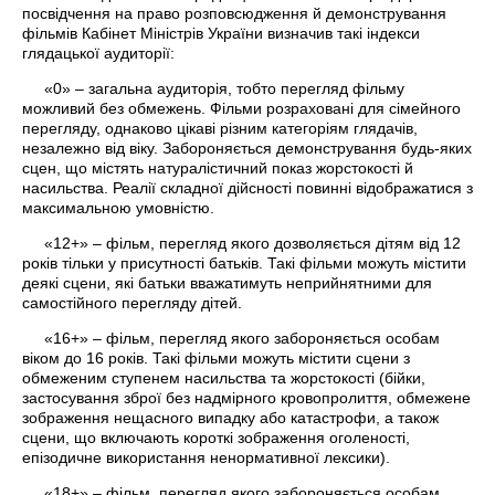
посвідчення на право розповсюдження й демонстрування
фільмів Кабінет Міністрів України визначив такі індекси
глядацької аудиторії:
«0» – загальна аудиторія, тобто перегляд фільму
можливий без обмежень. Фільми розраховані для сімейного
перегляду, однаково цікаві різним категоріям глядачів,
незалежно від віку. Забороняється демонстрування будь-яких
сцен, що містять натуралістичний показ жорстокості й
насильства. Реалії складної дійсності повинні відображатися з
максимальною умовністю.
«12+» – фільм, перегляд якого дозволяється дітям від 12
років тільки у присутності батьків. Такі фільми можуть містити
деякі сцени, які батьки вважатимуть неприйнятними для
самостійного перегляду дітей.
«16+» – фільм, перегляд якого забороняється особам
віком до 16 років. Такі фільми можуть містити сцени з
обмеженим ступенем насильства та жорстокості (бійки,
застосування зброї без надмірного кровопролиття, обмежене
зображення нещасного випадку або катастрофи, а також
сцени, що включають короткі зображення оголеності,
епізодичне використання ненормативної лексики).
«18+» – фільм, перегляд якого забороняється особам