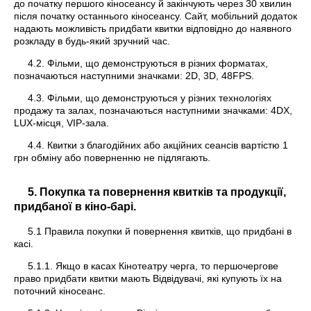
до початку першого кіносеансу й закінчують через 30 хвилин
після початку останнього кіносеансу. Сайт, мобільний додаток
надають можливість придбати квитки відповідно до наявного
розкладу в будь-який зручний час.
4.2. Фільми, що демонструються в різних форматах,
позначаються наступними значками: 2D, 3D, 48FPS.
4.3. Фільми, що демонструються у різних технологіях
продажу та залах, позначаються наступними значками: 4DX,
LUX-місця, VIP-зала.
4.4. Квитки з благодійних або акційних сеансів вартістю 1
грн обміну або поверненню не підлягають.
5. Покупка та повернення квитків та продукції,
придбаної в кіно-барі.
5.1 Правила покупки й повернення квитків, що придбані в
касі.
5.1.1. Якщо в касах Кінотеатру черга, то першочергове
право придбати квитки мають Відвідувачі, які купують їх на
поточний кіносеанс.