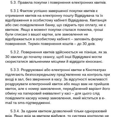
5.3. Правила покупки і повернення електронних квитків.
5.3.1 Фактом успішно завершеної покупки квитків є
отримання квитків на електронну пошту Відвідувача та їх
відображення в особистому кабінеті Відвідувача. Квитанція
або смс-повідомлення банку, що свідчить про оплату, не є
квитком. Якщо в момент покупки сталася помилка, гроші
були списані з вашої картки, але замовлення не
відображається в особистому кабінеті – заповніть форму
повернення. Термін повернення коштів – до 30 днів.
5.3.2. Повернення квитків здійснюється не пізніше, як за
30 хвилин до початку сеансу, щоб інші Відвідувачі могли
скористатися звільненими місцями й відвідати кіносеанс.
5.3.3. Роздруковані або електронні квитки в Кінотеатрах
підлягають безпосередньому пред'явленню на контроль при
вході в зал, без звернення в касу. За відсутності можливості
роздрукувати електронний квиток або якщо вам не прийшов
квиток, але є номер замовлення, передбачений варіант його
обміну на паперовий еквівалент у касі – для цього слід
повідомити касиру номер замовлення, який міститься в e-
mail та sms-підтвердженні.
5.3.4. За одним квитком дозволений тільки одноразовий
вхід. Якщо вхід за квитком відбувся, то система контролю не