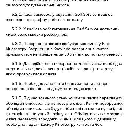
самообслуговування Self Service.
5.2.1. Каса самообслуговування Self Service працює
відповідно до графіку роботи кінотеатру.
5.2.2. У касі самообслуговування Self Service доступний
лише безготівковий розрахунок.
5.3.2. Повернення квитків відбувається лише у Касі
Кінотеатру. Звернення в Касу про повернення квитків
приймаються не пізніше як за 30 хвилин до початку сеансу .
5.1.5. Для здійснення повернення коштів у касі необхідно
надати: квитки, чек і паспорт (водійські права) та картку, з
якою проводилася оплата.
5.1.6. Необхідно заповнити бланк заяви та акт про
повернення коштів – ці документи надає касир.
5.1.7. Під час воєнного стану кошти за квитки перерваних
або відмінених сеансів не повертаються. Квитки перерваних
або відмінених сеансів будуть обміняні на квитки відповідної
категорії на наступний похід у кіно. Обміняти квитки можливо
у касі кінотеатру впродовж 14 днів. Для цього Відвідувачу
необхідно надати касиру Кінотеатру квиток та чек.