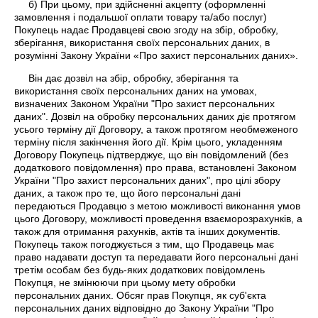
б) При цьому, при здійсненні акцепту (оформленні
замовлення і подальшої оплати товару та/або послуг)
Покупець надає Продавцеві свою згоду на збір, обробку,
зберігання, використання своїх персональних даних, в
розумінні Закону України «Про захист персональних даних».
Він дає дозвіл на збір, обробку, зберігання та
використання своїх персональних даних на умовах,
визначених Законом України "Про захист персональних
даних". Дозвіл на обробку персональних даних діє протягом
усього терміну дії Договору, а також протягом необмеженого
терміну після закінчення його дії. Крім цього, укладенням
Договору Покупець підтверджує, що він повідомлений (без
додаткового повідомлення) про права, встановлені Законом
України "Про захист персональних даних", про цілі збору
даних, а також про те, що його персональні дані
передаються Продавцю з метою можливості виконання умов
цього Договору, можливості проведення взаєморозрахунків, а
також для отримання рахунків, актів та інших документів.
Покупець також погоджується з тим, що Продавець має
право надавати доступ та передавати його персональні дані
третім особам без будь-яких додаткових повідомлень
Покупця, не змінюючи при цьому мету обробки
персональних даних. Обсяг прав Покупця, як суб'єкта
персональних даних відповідно до Закону України "Про