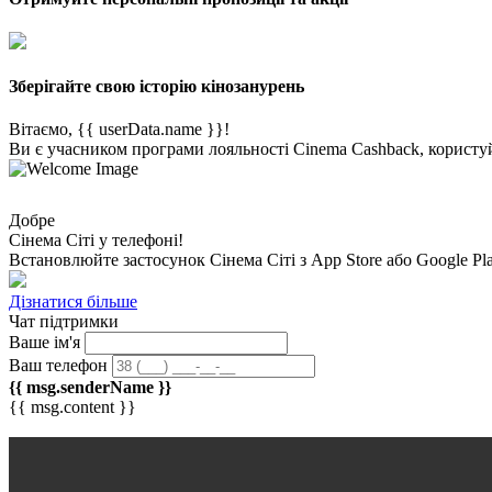
Зберігайте свою історію кінозанурень
Вітаємо, {{ userData.name }}!
Ви є учасником програми лояльності Cinema Cashback, користуй
Добре
Сінема Сіті у телефоні!
Встановлюйте застосунок
Сінема Сіті
з App Store або Google Pl
Дізнатися більше
Чат підтримки
Ваше ім'я
Ваш телефон
{{ msg.senderName }}
{{ msg.content }}