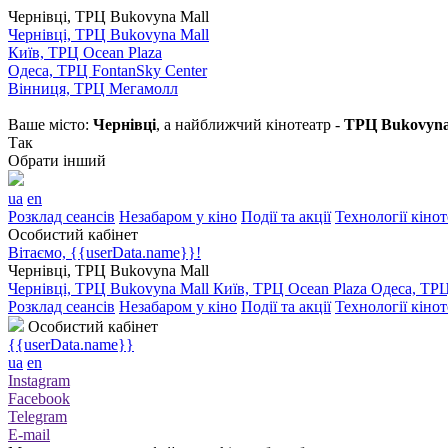
Чернівці, ТРЦ Bukovyna Mall
Чернівці, ТРЦ Bukovyna Mall
Київ, ТРЦ Ocean Plaza
Одеса, ТРЦ FontanSky Center
Вінниця, ТРЦ Мегамолл
Ваше місто:
Чернівці
, а найближчий кінотеатр -
ТРЦ Bukovyna
Так
Обрати інший
ua
en
Розклад сеансів
Незабаром у кіно
Події та акції
Технології кіно
Особистий кабінет
Вітаємо, {{userData.name}}!
Чернівці, ТРЦ Bukovyna Mall
Чернівці, ТРЦ Bukovyna Mall
Київ, ТРЦ Ocean Plaza
Одеса, ТРЦ
Розклад сеансів
Незабаром у кіно
Події та акції
Технології кіно
Особистий кабінет
{{userData.name}}
ua
en
Instagram
Facebook
Telegram
E-mail