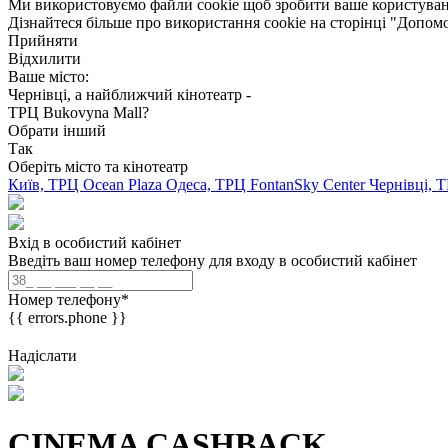
Ми використовуємо файли cookie щоб зробити ваше користуван
Дізнайтеся більше про використання cookie на сторінці "Допом
Прийняти
Відхилити
Ваше місто:
Чернівці, а найближчий кінотеатр -
ТРЦ Bukovyna Mall?
Обрати інший
Так
Оберіть місто та кінотеатр
Київ, ТРЦ Ocean Plaza
Одеса, ТРЦ FontanSky Center
Чернівці, 
Вхід в особистий кабінет
Введіть ваш номер телефону для входу в особистий кабінет
Номер телефону
*
{{ errors.phone }}
Надіслати
CINEMA CASHBACK