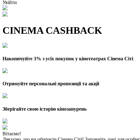
Увійти
CINEMA CASHBACK
Накопичуйте 3% з усіх покупок у кінотеатрах Сінема Сіті
Отримуйте персональні пропозиції та акції
Зберігайте свою історію кінозанурень
Вітаємо!
Дякуємо, що ви обираєте Сінема Сіті! Заповніть дані для особи