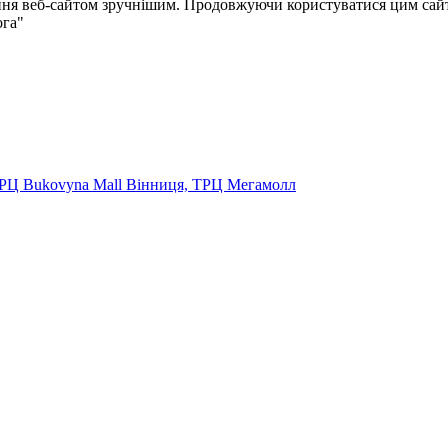
ня веб-сайтом зручнішим. Продовжуючи користуватися цим сайто
ога"
ТРЦ Bukovyna Mall
Вінниця, ТРЦ Мегамолл