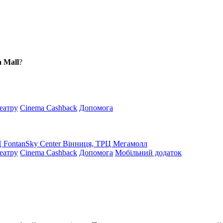
 Mall
?
театру
Cinema Cashback
Допомога
 FontanSky Center
Вінниця, ТРЦ Мегамолл
театру
Cinema Cashback
Допомога
Мобільний додаток