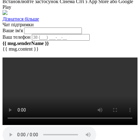
Встановлюйте застосунок
Сінема Сіті
з App Store або Google
Play
Дізнатися більше
Чат підтримки
Ваше ім'я
Ваш телефон
{{ msg.senderName }}
{{ msg.content }}