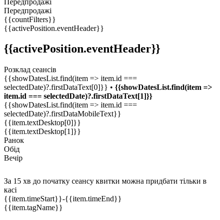
Передпродажі
Передпродажі
{{countFilters}}
{{activePosition.eventHeader}}
{{activePosition.eventHeader}}
Розклад сеансів
{{showDatesList.find(item => item.id ===
selectedDate)?.firstDataText[0]}} •
{{showDatesList.find(item =>
item.id === selectedDate)?.firstDataText[1]}}
{{showDatesList.find(item => item.id ===
selectedDate)?.firstDataMobileText}}
{{item.textDesktop[0]}}
{{item.textDesktop[1]}}
Ранок
Обід
Вечір
За 15 хв до початку сеансу квитки можна придбати тільки в
касі
{{item.timeStart}}
-{{item.timeEnd}}
{{item.tagName}}