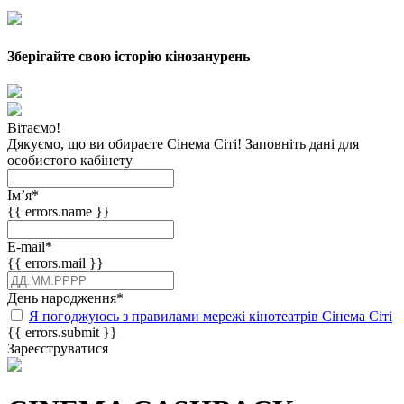
Зберігайте свою історію кінозанурень
Вітаємо!
Дякуємо, що ви обираєте Сінема Сіті! Заповніть дані для
особистого кабінету
Імʼя
*
{{ errors.name }}
E-mail
*
{{ errors.mail }}
День народження
*
Я погоджуюсь з правилами мережі кінотеатрів Сінема Сіті
{{ errors.submit }}
Зареєструватися