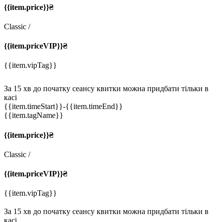
{{item.price}}₴
Classic
/
{{item.priceVIP}}₴
{{item.vipTag}}
За 15 хв до початку сеансу квитки можна придбати тільки в
касі
{{item.timeStart}}
-{{item.timeEnd}}
{{item.tagName}}
{{item.price}}₴
Classic
/
{{item.priceVIP}}₴
{{item.vipTag}}
За 15 хв до початку сеансу квитки можна придбати тільки в
касі