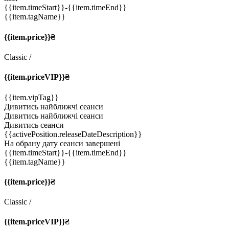
{{item.timeStart}}
-{{item.timeEnd}}
{{item.tagName}}
{{item.price}}₴
Classic
/
{{item.priceVIP}}₴
{{item.vipTag}}
Дивитись найближчі сеанси
Дивитись найближчі сеанси
Дивитись сеанси
{{activePosition.releaseDateDescription}}
На обрану дату сеанси завершені
{{item.timeStart}}
-{{item.timeEnd}}
{{item.tagName}}
{{item.price}}₴
Classic
/
{{item.priceVIP}}₴