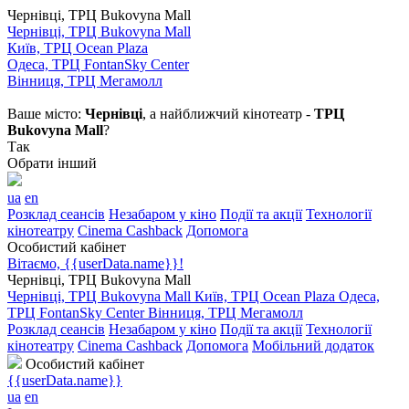
Чернівці, ТРЦ Bukovyna Mall
Чернівці, ТРЦ Bukovyna Mall
Київ, ТРЦ Ocean Plaza
Одеса, ТРЦ FontanSky Center
Вінниця, ТРЦ Мегамолл
Ваше місто:
Чернівці
, а найближчий кінотеатр -
ТРЦ
Bukovyna Mall
?
Так
Обрати інший
ua
en
Розклад сеансів
Незабаром у кіно
Події та акції
Технології
кінотеатру
Cinema Cashback
Допомога
Особистий кабінет
Вітаємо, {{userData.name}}!
Чернівці, ТРЦ Bukovyna Mall
Чернівці, ТРЦ Bukovyna Mall
Київ, ТРЦ Ocean Plaza
Одеса,
ТРЦ FontanSky Center
Вінниця, ТРЦ Мегамолл
Розклад сеансів
Незабаром у кіно
Події та акції
Технології
кінотеатру
Cinema Cashback
Допомога
Мобільний додаток
Особистий кабінет
{{userData.name}}
ua
en