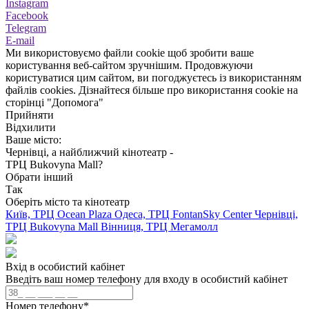
Instagram
Facebook
Telegram
E-mail
Ми використовуємо файли cookie щоб зробити ваше
користування веб-сайтом зручнішим. Продовжуючи
користуватися цим сайтом, ви погоджуєтесь із використанням
файлів cookies. Дізнайтеся більше про використання cookie на
сторінці "Допомога"
Прийняти
Відхилити
Ваше місто:
Чернівці, а найближчий кінотеатр -
ТРЦ Bukovyna Mall?
Обрати інший
Так
Оберіть місто та кінотеатр
Київ, ТРЦ Ocean Plaza
Одеса, ТРЦ FontanSky Center
Чернівці,
ТРЦ Bukovyna Mall
Вінниця, ТРЦ Мегамолл
Вхід в особистий кабінет
Введіть ваш номер телефону для входу в особистий кабінет
Номер телефону
*