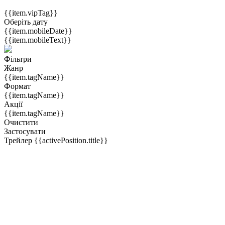
{{item.vipTag}}
Оберіть дату
{{item.mobileDate}}
{{item.mobileText}}
Фільтри
Жанр
{{item.tagName}}
Формат
{{item.tagName}}
Акції
{{item.tagName}}
Очистити
Застосувати
Трейлер
{{activePosition.title}}