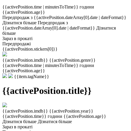
{{activePosition.time | minutesToTime}} години
{{activePosition.age}}
Передпродаж з {{activePosition.dateArray[0].date | dateFormat}}
Дізнатися більше
Передпродаж з
{{activePosition.dateArray[0].date | dateFormat}}
Дізнатися
більше
Зараз в прокаті
Передпродажі
{{activePosition.stickers[0]}}
{{activePosition.imdb}}
{{activePosition.genre}}
{{activePosition.time | minutesToTime}} години
{{activePosition.age}}
{{item.tagName}}
{{activePosition.title}}
{{activePosition.imdb}}
{{activePosition.year}}
{{activePosition.time}} години
{{activePosition.age}}
Дізнатися більше
Дізнатися більше
Зараз в прокаті