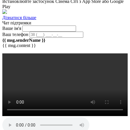
Встановлюйте застосунок
Сінема Сіті
з App Store або Google
Play
Дізнатися більше
Чат підтримки
Ваше ім'я
Ваш телефон
{{ msg.senderName }}
{{ msg.content }}