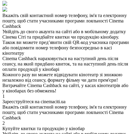
Вкажіть свій контактний номер телефону, ім'я та електронну
пошту, щоб стати учасниками програми лояльності Cinema
Cashback
Увійдіть до свого акаунта на сайті або в мобільному додатку
Сінема Сіті та придбайте квитки чи продукцію кінобару.
Також ви можете пред’явити свій QR-код учасника програми
або повідомити номер телефону безпосередньо в касі
кінотеатру
Cinema Cashback нараховується на наступний день після
сеансу, на який придбано квиток, та на наступний день після
оплати продукції у кінобарі
Кожного разу ви можете відвідувати кінотеатр зі знижкою
незалежно від сеансу, формату фільму чи дати прем'єри!
Витрачайте Cinema Cashback на сайті, у касах кінотеатрів або
у кінобарах без обмежень!
1
Зареєструйтеся на cinemaciti.ua
Вкажіть свій контактний номер телефону, ім'я та електронну
пошту, щоб стати учасниками програми лояльності Cinema
Cashback
2
Купуйте квитки та продукцію у кінобар
Увійдіть до свого акаунта на сайті або в мобільному додатку