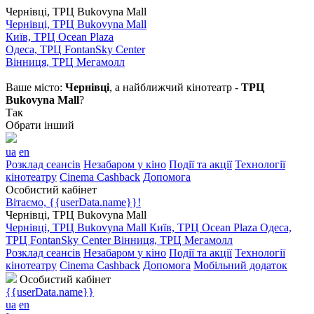
Чернівці, ТРЦ Bukovyna Mall
Чернівці, ТРЦ Bukovyna Mall
Київ, ТРЦ Ocean Plaza
Одеса, ТРЦ FontanSky Center
Вінниця, ТРЦ Мегамолл
Ваше місто:
Чернівці
, а найближчий кінотеатр -
ТРЦ
Bukovyna Mall
?
Так
Обрати інший
ua
en
Розклад сеансів
Незабаром у кіно
Події та акції
Технології
кінотеатру
Cinema Cashback
Допомога
Особистий кабінет
Вітаємо, {{userData.name}}!
Чернівці, ТРЦ Bukovyna Mall
Чернівці, ТРЦ Bukovyna Mall
Київ, ТРЦ Ocean Plaza
Одеса,
ТРЦ FontanSky Center
Вінниця, ТРЦ Мегамолл
Розклад сеансів
Незабаром у кіно
Події та акції
Технології
кінотеатру
Cinema Cashback
Допомога
Мобільний додаток
Особистий кабінет
{{userData.name}}
ua
en