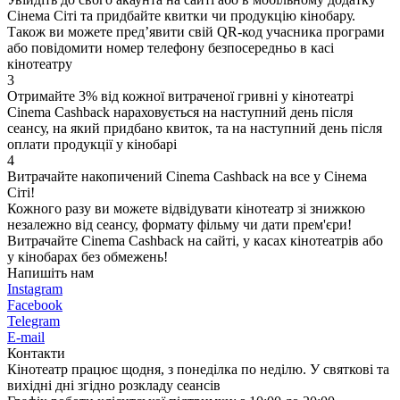
Сінема Сіті та придбайте квитки чи продукцію кінобару.
Також ви можете пред’явити свій QR-код учасника програми
або повідомити номер телефону безпосередньо в касі
кінотеатру
3
Отримайте 3% від кожної витраченої гривні у кінотеатрі
Cinema Cashback нараховується на наступний день після
сеансу, на який придбано квиток, та на наступний день після
оплати продукції у кінобарі
4
Витрачайте накопичений Cinema Cashback на все у Сінема
Сіті!
Кожного разу ви можете відвідувати кінотеатр зі знижкою
незалежно від сеансу, формату фільму чи дати прем'єри!
Витрачайте Cinema Cashback на сайті, у касах кінотеатрів або
у кінобарах без обмежень!
Напишіть нам
Instagram
Facebook
Telegram
E-mail
Контакти
Кінотеатр працює щодня, з понеділка по неділю. У святкові та
вихідні дні згідно розкладу сеансів