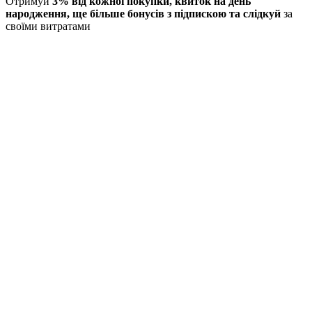
Отримуй
3% від кожної покупки
, квиток на день
народження, ще більше бонусів з підпискою та слідкуй
за
своїми витратами