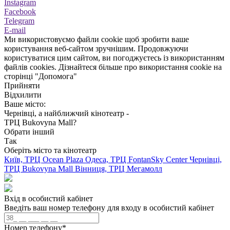
Instagram
Facebook
Telegram
E-mail
Ми використовуємо файли cookie щоб зробити ваше
користування веб-сайтом зручнішим. Продовжуючи
користуватися цим сайтом, ви погоджуєтесь із використанням
файлів cookies. Дізнайтеся більше про використання cookie на
сторінці "Допомога"
Прийняти
Відхилити
Ваше місто:
Чернівці, а найближчий кінотеатр -
ТРЦ Bukovyna Mall?
Обрати інший
Так
Оберіть місто та кінотеатр
Київ, ТРЦ Ocean Plaza
Одеса, ТРЦ FontanSky Center
Чернівці,
ТРЦ Bukovyna Mall
Вінниця, ТРЦ Мегамолл
Вхід в особистий кабінет
Введіть ваш номер телефону для входу в особистий кабінет
Номер телефону
*