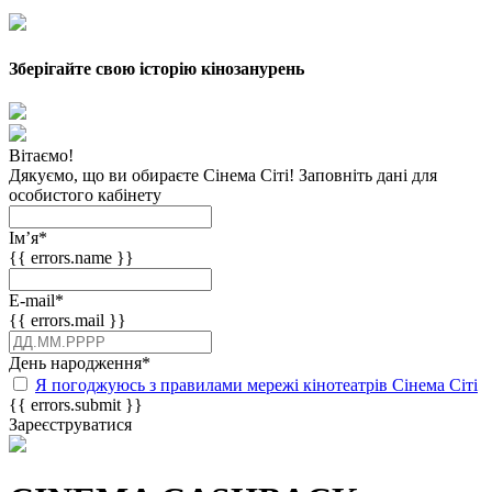
Зберігайте свою історію кінозанурень
Вітаємо!
Дякуємо, що ви обираєте Сінема Сіті! Заповніть дані для
особистого кабінету
Імʼя
*
{{ errors.name }}
E-mail
*
{{ errors.mail }}
День народження
*
Я погоджуюсь з правилами мережі кінотеатрів Сінема Сіті
{{ errors.submit }}
Зареєструватися