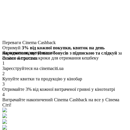
Переваги
Cinema Cashback
Отримуй
3% від кожної покупки
, квиток на день
Як
почати
користуватися?
народження, ще більше бонусів з підпискою та слідкуй
за
Всього
4 простих кроки
для отримання кешбеку
своїми витратами
1
Зареєструйтеся на cinemaciti.ua
2
Купуйте квитки та продукцію у кінобар
3
Отримайте 3% від кожної витраченої гривні у кінотеатрі
4
Витрачайте накопичений Cinema Cashback на все у Сінема
Сіті!