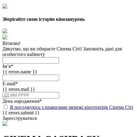
Зберігайте свою історію кінозанурень
Вітаємо!
Дякуємо, що ви обираєте Сінема Сіті! Заповніть дані для
особистого кабінету
Імʼя
*
{{ errors.name }}
E-mail
*
{{ errors.mail }}
День народження
*
Я погоджуюсь з правилами мережі кінотеатрів Сінема Сіті
{{ errors.submit }}
Зареєструватися