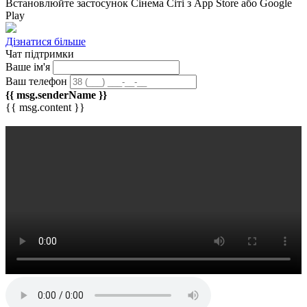
Встановлюйте застосунок
Сінема Сіті
з App Store або Google
Play
Дізнатися більше
Чат підтримки
Ваше ім'я
Ваш телефон
{{ msg.senderName }}
{{ msg.content }}