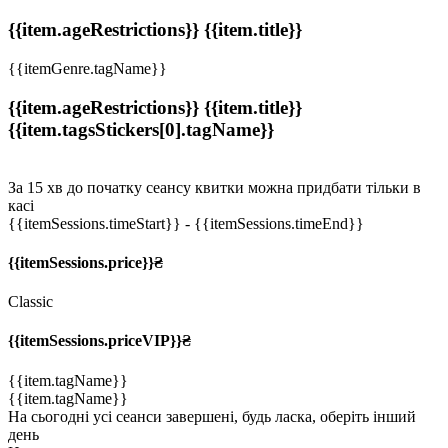
{{item.ageRestrictions}} {{item.title}}
{{itemGenre.tagName}}
{{item.ageRestrictions}} {{item.title}}
{{item.tagsStickers[0].tagName}}
За 15 хв до початку сеансу квитки можна придбати тільки в
касі
{{itemSessions.timeStart}}
- {{itemSessions.timeEnd}}
{{itemSessions.price}}₴
Classic
{{itemSessions.priceVIP}}₴
{{item.tagName}}
{{item.tagName}}
На сьогодні усі сеанси завершені, будь ласка, оберіть інший
день