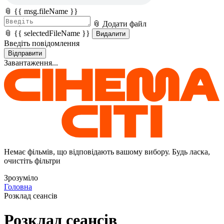
📎 {{ msg.fileName }}
📎 Додати файл
📎 {{ selectedFileName }}
Видалити
Введіть повідомлення
Відправити
Завантаження...
Немає фільмів, що відповідають вашому вибору. Будь ласка,
очистіть фільтри
Зрозуміло
Головна
Розклад сеансів
Розклад сеансів