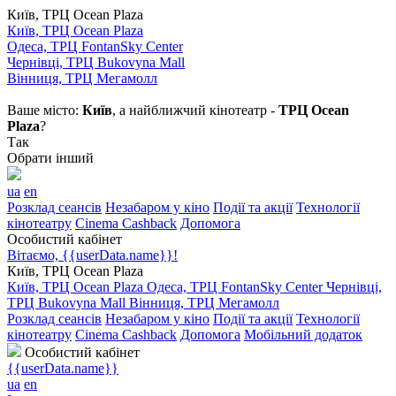
Київ, ТРЦ Ocean Plaza
Київ, ТРЦ Ocean Plaza
Одеса, ТРЦ FontanSky Center
Чернівці, ТРЦ Bukovyna Mall
Вінниця, ТРЦ Мегамолл
Ваше місто:
Київ
, а найближчий кінотеатр -
ТРЦ Ocean
Plaza
?
Так
Обрати інший
ua
en
Розклад сеансів
Незабаром у кіно
Події та акції
Технології
кінотеатру
Cinema Cashback
Допомога
Особистий кабінет
Вітаємо, {{userData.name}}!
Київ, ТРЦ Ocean Plaza
Київ, ТРЦ Ocean Plaza
Одеса, ТРЦ FontanSky Center
Чернівці,
ТРЦ Bukovyna Mall
Вінниця, ТРЦ Мегамолл
Розклад сеансів
Незабаром у кіно
Події та акції
Технології
кінотеатру
Cinema Cashback
Допомога
Мобільний додаток
Особистий кабінет
{{userData.name}}
ua
en