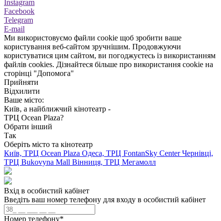
Instagram
Facebook
Telegram
E-mail
Ми використовуємо файли cookie щоб зробити ваше
користування веб-сайтом зручнішим. Продовжуючи
користуватися цим сайтом, ви погоджуєтесь із використанням
файлів cookies. Дізнайтеся більше про використання cookie на
сторінці "Допомога"
Прийняти
Відхилити
Ваше місто:
Київ, а найближчий кінотеатр -
ТРЦ Ocean Plaza?
Обрати інший
Так
Оберіть місто та кінотеатр
Київ, ТРЦ Ocean Plaza
Одеса, ТРЦ FontanSky Center
Чернівці,
ТРЦ Bukovyna Mall
Вінниця, ТРЦ Мегамолл
Вхід в особистий кабінет
Введіть ваш номер телефону для входу в особистий кабінет
Номер телефону
*