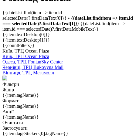
{{dateList.find(item => item.id ===
selectedDate)?.firstDataText[0]}} •
{{dateList.find(item => item.id
=== selectedDate)?.firstDataText[1]}}
{{dateList.find(item =>
item.id === selectedDate)?.firstDataMobileText}}
{{item.textDesktop[0]}}
{{item.textDesktop[1]}}
{{countFilters}}
Київ, ТРЦ Ocean Plaza
Київ, ТРЦ Ocean Plaza
Одеса, ТРЦ FontanSky Center
Чернівці, ТРЦ Bukovyna Mall
Вінниця, ТРЦ Мегамолл
Фільтри
Жанр
{{item.tagName}}
Формат
{{item.tagName}}
Акції
{{item.tagName}}
Очистити
Застосувати
{{item.tagsStickers[0].tagName}}