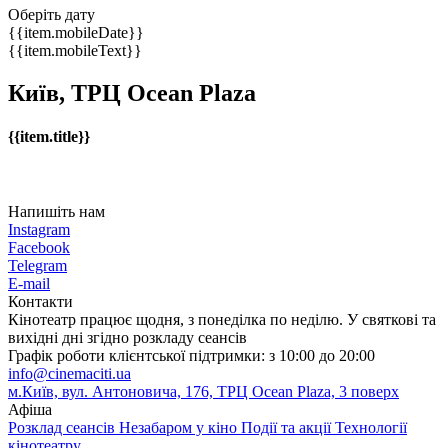
Оберіть дату
{{item.mobileDate}}
{{item.mobileText}}
Київ, ТРЦ Ocean Plaza
{{item.title}}
Напишіть нам
Instagram
Facebook
Telegram
E-mail
Контакти
Кінотеатр працює щодня, з понеділка по неділю. У святкові та
вихідні дні згідно розкладу сеансів
Графік роботи клієнтської підтримки: з 10:00 до 20:00
info@cinemaciti.ua
м.Київ, вул. Антоновича, 176, ТРЦ Ocean Plaza, 3 поверх
Афіша
Розклад сеансів
Незабаром у кіно
Події та акції
Технології
кінотеатру