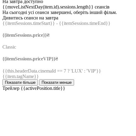
На завтра доступно
{{moveListNextDay(item.id).sessions.length}} сеансів
На сьогодні усі сеанси завершені, оберіть інший фільм.
Дивитись сеанси на завтра
{{itemSessions.timeStart}}
- {{itemSessions.timeEnd}}
{{itemSessions.price}}₴
Classic
{{itemSessions.priceVIP}}₴
{{this.headerData.cinemaId == 7 ? 'LUX' : 'VIP'}}
{{item.tagName}}
Показати більше
Показати менше
Трейлер
{{activePosition.title}}