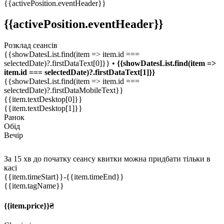
{{activePosition.eventHeader}}
{{activePosition.eventHeader}}
Розклад сеансів
{{showDatesList.find(item => item.id ===
selectedDate)?.firstDataText[0]}} •
{{showDatesList.find(item =>
item.id === selectedDate)?.firstDataText[1]}}
{{showDatesList.find(item => item.id ===
selectedDate)?.firstDataMobileText}}
{{item.textDesktop[0]}}
{{item.textDesktop[1]}}
Ранок
Обід
Вечір
За 15 хв до початку сеансу квитки можна придбати тільки в
касі
{{item.timeStart}}
-{{item.timeEnd}}
{{item.tagName}}
{{item.price}}₴