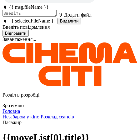
📎 {{ msg.fileName }}
📎 Додати файл
📎 {{ selectedFileName }}
Видалити
Введіть повідомлення
Відправити
Завантаження...
Розділ в розробці
Зрозуміло
Головна
Незабаром у кіно
Розклад сеансів
Пасажир
{{moveList[0].title}}