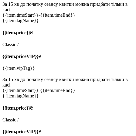
За 15 хв до початку сеансу квитки можна придбати тільки в
касі
{{item.timeStart}}
-{{item.timeEnd}}
{{item.tagName}}
{{item.price}}₴
Classic
/
{{item.priceVIP}}₴
{{item.vipTag}}
За 15 хв до початку сеансу квитки можна придбати тільки в
касі
{{item.timeStart}}
-{{item.timeEnd}}
{{item.tagName}}
{{item.price}}₴
Classic
/
{{item.priceVIP}}₴