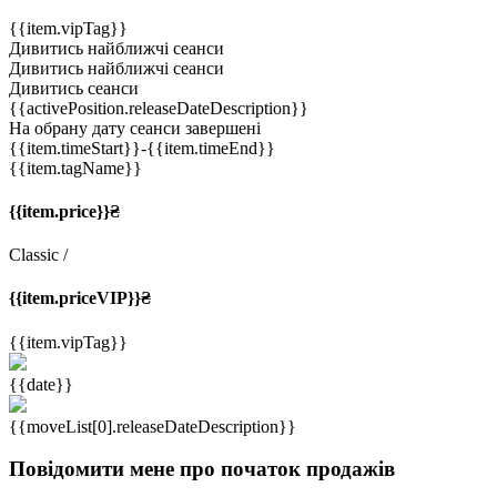
{{item.vipTag}}
Дивитись найближчі сеанси
Дивитись найближчі сеанси
Дивитись сеанси
{{activePosition.releaseDateDescription}}
На обрану дату сеанси завершені
{{item.timeStart}}
-{{item.timeEnd}}
{{item.tagName}}
{{item.price}}₴
Classic
/
{{item.priceVIP}}₴
{{item.vipTag}}
{{date}}
{{moveList[0].releaseDateDescription}}
Повідомити мене про початок продажів