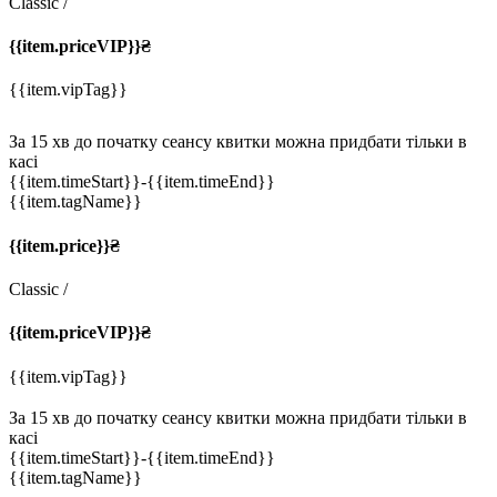
Classic
/
{{item.priceVIP}}₴
{{item.vipTag}}
За 15 хв до початку сеансу квитки можна придбати тільки в
касі
{{item.timeStart}}
-{{item.timeEnd}}
{{item.tagName}}
{{item.price}}₴
Classic
/
{{item.priceVIP}}₴
{{item.vipTag}}
За 15 хв до початку сеансу квитки можна придбати тільки в
касі
{{item.timeStart}}
-{{item.timeEnd}}
{{item.tagName}}