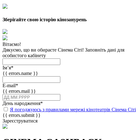
Зберігайте свою історію кінозанурень
Вітаємо!
Дякуємо, що ви обираєте Сінема Сіті! Заповніть дані для
особистого кабінету
Імʼя
*
{{ errors.name }}
E-mail
*
{{ errors.mail }}
День народження
*
Я погоджуюсь з правилами мережі кінотеатрів Сінема Сіті
{{ errors.submit }}
Зареєструватися