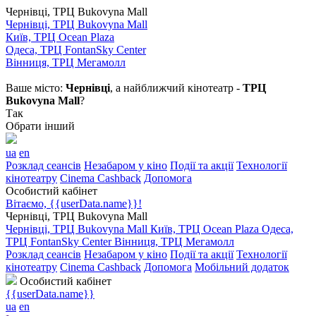
Чернівці, ТРЦ Bukovyna Mall
Чернівці, ТРЦ Bukovyna Mall
Київ, ТРЦ Ocean Plaza
Одеса, ТРЦ FontanSky Center
Вінниця, ТРЦ Мегамолл
Ваше місто:
Чернівці
, а найближчий кінотеатр -
ТРЦ
Bukovyna Mall
?
Так
Обрати інший
ua
en
Розклад сеансів
Незабаром у кіно
Події та акції
Технології
кінотеатру
Cinema Cashback
Допомога
Особистий кабінет
Вітаємо, {{userData.name}}!
Чернівці, ТРЦ Bukovyna Mall
Чернівці, ТРЦ Bukovyna Mall
Київ, ТРЦ Ocean Plaza
Одеса,
ТРЦ FontanSky Center
Вінниця, ТРЦ Мегамолл
Розклад сеансів
Незабаром у кіно
Події та акції
Технології
кінотеатру
Cinema Cashback
Допомога
Мобільний додаток
Особистий кабінет
{{userData.name}}
ua
en