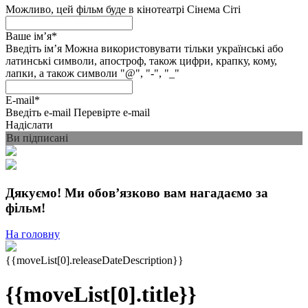
Можливо, цей фільм буде в кінотеатрі Сінема Сіті
Ваше імʼя
*
Введіть імʼя
Можна використовувати тільки українські або
латинські символи, апостроф, також цифри, крапку, кому,
лапки, а також символи "@", "-", "_"
E-mail
*
Введіть e-mail
Перевірте e-mail
Надіслати
Ви підписані
Дякуємо! Ми обовʼязково вам нагадаємо за
фільм!
На головну
{{moveList[0].releaseDateDescription}}
{{moveList[0].title}}