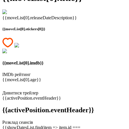
{{moveList[0].releaseDateDescription}}
{{moveList[0].stickers[0]}}
{{moveList[0].imdb}}
IMDb рейтинг
{{moveList[0].age}}
Дивитися трейлер
{{activePosition.eventHeader}}
{{activePosition.eventHeader}}
Розклад сеансів
{{showDatesList.find(item => item.id ===