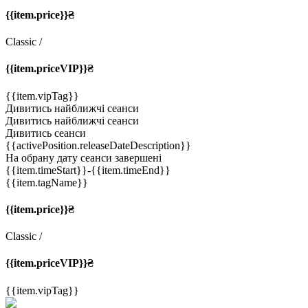
{{item.price}}₴
Classic
/
{{item.priceVIP}}₴
{{item.vipTag}}
Дивитись найближчі сеанси
Дивитись найближчі сеанси
Дивитись сеанси
{{activePosition.releaseDateDescription}}
На обрану дату сеанси завершені
{{item.timeStart}}
-{{item.timeEnd}}
{{item.tagName}}
{{item.price}}₴
Classic
/
{{item.priceVIP}}₴
{{item.vipTag}}