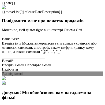
{{date}}
{{moveList[0].releaseDateDescription}}
Повідомити мене про початок продажів
Можливо, цей фільм буде в кінотеатрі Сінема Сіті
Ваше імʼя
*
Введіть імʼя
Можна використовувати тільки українські або
латинські символи, апостроф, також цифри, крапку, кому,
лапки, а також символи "@", "-", "_"
E-mail
*
Введіть e-mail
Перевірте e-mail
Надіслати
Ви підписані
Дякуємо! Ми обовʼязково вам нагадаємо за
фільм!