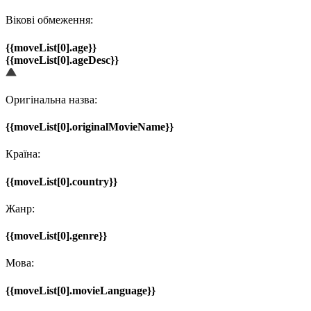
Вікові обмеження:
{{moveList[0].age}}
{{moveList[0].ageDesc}}
Оригінальна назва:
{{moveList[0].originalMovieName}}
Країна:
{{moveList[0].country}}
Жанр:
{{moveList[0].genre}}
Мова:
{{moveList[0].movieLanguage}}