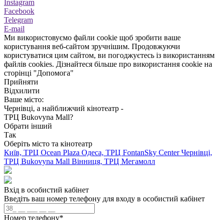
Instagram
Facebook
Telegram
E-mail
Ми використовуємо файли cookie щоб зробити ваше
користування веб-сайтом зручнішим. Продовжуючи
користуватися цим сайтом, ви погоджуєтесь із використанням
файлів cookies. Дізнайтеся більше про використання cookie на
сторінці "Допомога"
Прийняти
Відхилити
Ваше місто:
Чернівці, а найближчий кінотеатр -
ТРЦ Bukovyna Mall?
Обрати інший
Так
Оберіть місто та кінотеатр
Київ, ТРЦ Ocean Plaza
Одеса, ТРЦ FontanSky Center
Чернівці,
ТРЦ Bukovyna Mall
Вінниця, ТРЦ Мегамолл
Вхід в особистий кабінет
Введіть ваш номер телефону для входу в особистий кабінет
Номер телефону
*