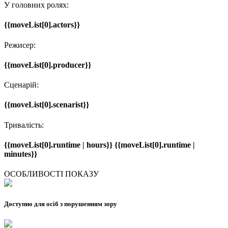
У головних ролях:
{{moveList[0].actors}}
Режисер:
{{moveList[0].producer}}
Сценарій:
{{moveList[0].scenarist}}
Тривалість:
{{moveList[0].runtime | hours}} {{moveList[0].runtime |
minutes}}
ОСОБЛИВОСТІ ПОКАЗУ
Доступно для осіб з порушенням зору