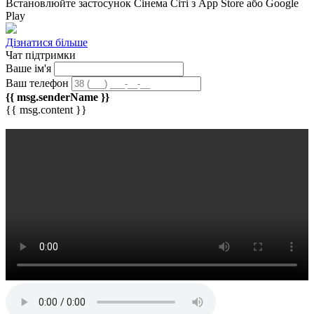
Встановлюйте застосунок
Сінема Сіті
з App Store або Google
Play
Дізнатися більше
Чат підтримки
Ваше ім'я
Ваш телефон
{{ msg.senderName }}
{{ msg.content }}