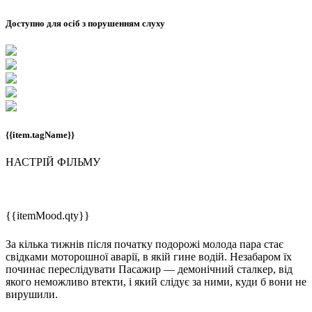
Доступно для осіб з порушенням слуху
{{item.tagName}}
НАСТРІЙ ФІЛЬМУ
{{itemMood.qty}}
За кілька тижнів після початку подорожі молода пара стає
свідками моторошної аварії, в якій гине водій. Незабаром їх
починає переслідувати Пасажир — демонічний сталкер, від
якого неможливо втекти, і який слідує за ними, куди б вони не
вирушили.