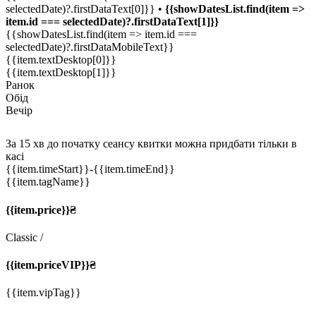
selectedDate)?.firstDataText[0]}} •
{{showDatesList.find(item =>
item.id === selectedDate)?.firstDataText[1]}}
{{showDatesList.find(item => item.id ===
selectedDate)?.firstDataMobileText}}
{{item.textDesktop[0]}}
{{item.textDesktop[1]}}
Ранок
Обід
Вечір
За 15 хв до початку сеансу квитки можна придбати тільки в
касі
{{item.timeStart}}
-{{item.timeEnd}}
{{item.tagName}}
{{item.price}}₴
Classic
/
{{item.priceVIP}}₴
{{item.vipTag}}