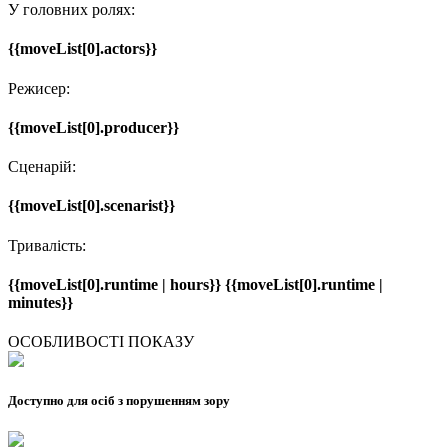
У головних ролях:
{{moveList[0].actors}}
Режисер:
{{moveList[0].producer}}
Сценарій:
{{moveList[0].scenarist}}
Тривалість:
{{moveList[0].runtime | hours}} {{moveList[0].runtime |
minutes}}
ОСОБЛИВОСТІ ПОКАЗУ
Доступно для осіб з порушенням зору