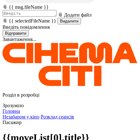
📎 {{ msg.fileName }}
📎 Додати файл
📎 {{ selectedFileName }}
Видалити
Введіть повідомлення
Відправити
Завантаження...
Розділ в розробці
Зрозуміло
Головна
Незабаром у кіно
Розклад сеансів
Пасажир
{{moveList[0].title}}