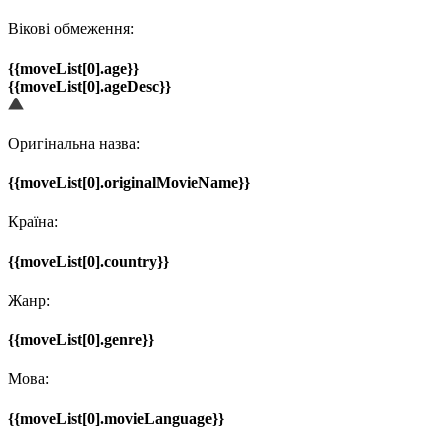
Вікові обмеження:
{{moveList[0].age}}
{{moveList[0].ageDesc}}
Оригінальна назва:
{{moveList[0].originalMovieName}}
Країна:
{{moveList[0].country}}
Жанр:
{{moveList[0].genre}}
Мова:
{{moveList[0].movieLanguage}}