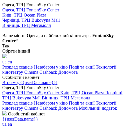
Одеса, ТРЦ FontanSky Center
Одеса, ТРЦ FontanSky Center
Київ, ТРЦ Ocean Plaza
Чернівці, ТРЦ Bukovyna Mall
Вінниця, ТРЦ Мегамолл
Ваше місто:
Одеса
, а найближчий кінотеатр -
FontanSky
Center
?
Так
Обрати інший
ua
en
Розклад сеансів
Незабаром у кіно
Події та акції
Технології
кінотеатру
Cinema Cashback
Допомога
Особистий кабінет
Вітаємо, {{userData.name}}!
Одеса, ТРЦ FontanSky Center
Одеса, ТРЦ FontanSky Center
Київ, ТРЦ Ocean Plaza
Чернівці,
ТРЦ Bukovyna Mall
Вінниця, ТРЦ Мегамолл
Розклад сеансів
Незабаром у кіно
Події та акції
Технології
кінотеатру
Cinema Cashback
Допомога
Мобільний додаток
Особистий кабінет
{{userData.name}}
ua
en