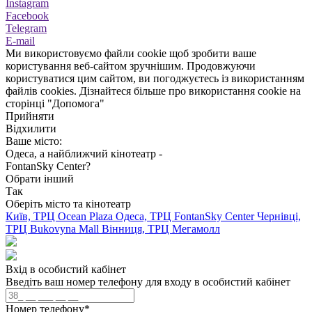
Instagram
Facebook
Telegram
E-mail
Ми використовуємо файли cookie щоб зробити ваше
користування веб-сайтом зручнішим. Продовжуючи
користуватися цим сайтом, ви погоджуєтесь із використанням
файлів cookies. Дізнайтеся більше про використання cookie на
сторінці "Допомога"
Прийняти
Відхилити
Ваше місто:
Одеса, а найближчий кінотеатр -
FontanSky Center?
Обрати інший
Так
Оберіть місто та кінотеатр
Київ, ТРЦ Ocean Plaza
Одеса, ТРЦ FontanSky Center
Чернівці,
ТРЦ Bukovyna Mall
Вінниця, ТРЦ Мегамолл
Вхід в особистий кабінет
Введіть ваш номер телефону для входу в особистий кабінет
Номер телефону
*