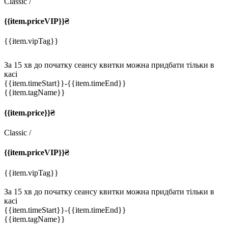
Classic
/
{{item.priceVIP}}₴
{{item.vipTag}}
За 15 хв до початку сеансу квитки можна придбати тільки в
касі
{{item.timeStart}}
-{{item.timeEnd}}
{{item.tagName}}
{{item.price}}₴
Classic
/
{{item.priceVIP}}₴
{{item.vipTag}}
За 15 хв до початку сеансу квитки можна придбати тільки в
касі
{{item.timeStart}}
-{{item.timeEnd}}
{{item.tagName}}