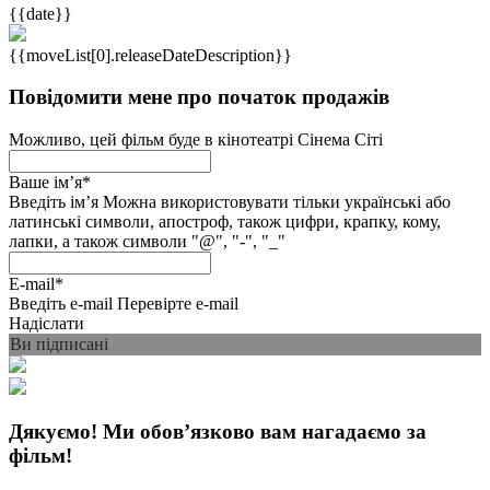
{{date}}
{{moveList[0].releaseDateDescription}}
Повідомити мене про початок продажів
Можливо, цей фільм буде в кінотеатрі Сінема Сіті
Ваше імʼя
*
Введіть імʼя
Можна використовувати тільки українські або
латинські символи, апостроф, також цифри, крапку, кому,
лапки, а також символи "@", "-", "_"
E-mail
*
Введіть e-mail
Перевірте e-mail
Надіслати
Ви підписані
Дякуємо! Ми обовʼязково вам нагадаємо за
фільм!