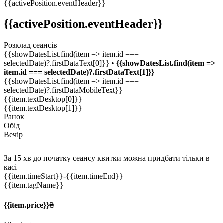
{{activePosition.eventHeader}}
{{activePosition.eventHeader}}
Розклад сеансів
{{showDatesList.find(item => item.id ===
selectedDate)?.firstDataText[0]}} •
{{showDatesList.find(item =>
item.id === selectedDate)?.firstDataText[1]}}
{{showDatesList.find(item => item.id ===
selectedDate)?.firstDataMobileText}}
{{item.textDesktop[0]}}
{{item.textDesktop[1]}}
Ранок
Обід
Вечір
За 15 хв до початку сеансу квитки можна придбати тільки в
касі
{{item.timeStart}}
-{{item.timeEnd}}
{{item.tagName}}
{{item.price}}₴