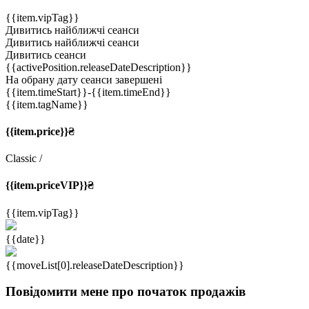
{{item.vipTag}}
Дивитись найближчі сеанси
Дивитись найближчі сеанси
Дивитись сеанси
{{activePosition.releaseDateDescription}}
На обрану дату сеанси завершені
{{item.timeStart}}
-{{item.timeEnd}}
{{item.tagName}}
{{item.price}}₴
Classic
/
{{item.priceVIP}}₴
{{item.vipTag}}
{{date}}
{{moveList[0].releaseDateDescription}}
Повідомити мене про початок продажів