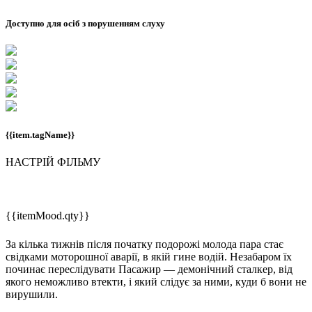
Доступно для осіб з порушенням слуху
{{item.tagName}}
НАСТРІЙ ФІЛЬМУ
{{itemMood.qty}}
За кілька тижнів після початку подорожі молода пара стає
свідками моторошної аварії, в якій гине водій. Незабаром їх
починає переслідувати Пасажир — демонічний сталкер, від
якого неможливо втекти, і який слідує за ними, куди б вони не
вирушили.