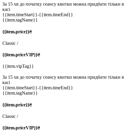
За 15 хв до початку сеансу квитки можна придбати тільки в
касі
{{item.timeStart}}
-{{item.timeEnd}}
{{item.tagName}}
{{item.price}}₴
Classic
/
{{item.priceVIP}}₴
{{item.vipTag}}
За 15 хв до початку сеансу квитки можна придбати тільки в
касі
{{item.timeStart}}
-{{item.timeEnd}}
{{item.tagName}}
{{item.price}}₴
Classic
/
{{item.priceVIP}}₴