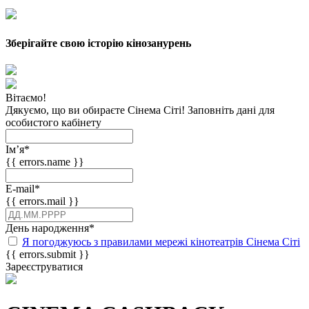
Зберігайте свою історію кінозанурень
Вітаємо!
Дякуємо, що ви обираєте Сінема Сіті! Заповніть дані для
особистого кабінету
Імʼя
*
{{ errors.name }}
E-mail
*
{{ errors.mail }}
День народження
*
Я погоджуюсь з правилами мережі кінотеатрів Сінема Сіті
{{ errors.submit }}
Зареєструватися