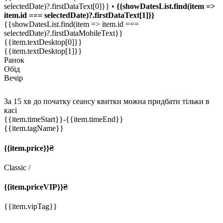
selectedDate)?.firstDataText[0]}} •
{{showDatesList.find(item =>
item.id === selectedDate)?.firstDataText[1]}}
{{showDatesList.find(item => item.id ===
selectedDate)?.firstDataMobileText}}
{{item.textDesktop[0]}}
{{item.textDesktop[1]}}
Ранок
Обід
Вечір
За 15 хв до початку сеансу квитки можна придбати тільки в
касі
{{item.timeStart}}
-{{item.timeEnd}}
{{item.tagName}}
{{item.price}}₴
Classic
/
{{item.priceVIP}}₴
{{item.vipTag}}