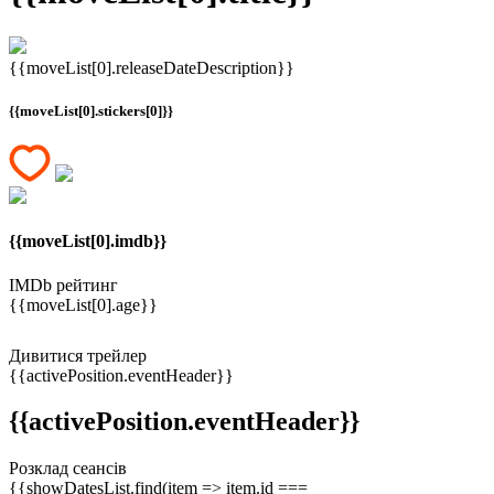
{{moveList[0].releaseDateDescription}}
{{moveList[0].stickers[0]}}
{{moveList[0].imdb}}
IMDb рейтинг
{{moveList[0].age}}
Дивитися трейлер
{{activePosition.eventHeader}}
{{activePosition.eventHeader}}
Розклад сеансів
{{showDatesList.find(item => item.id ===