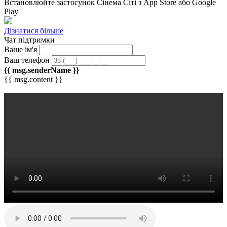
Встановлюйте застосунок
Сінема Сіті
з App Store або Google
Play
Дізнатися більше
Чат підтримки
Ваше ім'я
Ваш телефон
{{ msg.senderName }}
{{ msg.content }}