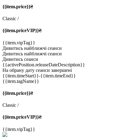
{{item.price}}₴
Classic
/
{{item.priceVIP}}₴
{{item.vipTag}}
Дивитись найближчі сеанси
Дивитись найближчі сеанси
Дивитись сеанси
{{activePosition.releaseDateDescription}}
На обрану дату сеанси завершені
{{item.timeStart}}
-{{item.timeEnd}}
{{item.tagName}}
{{item.price}}₴
Classic
/
{{item.priceVIP}}₴
{{item.vipTag}}