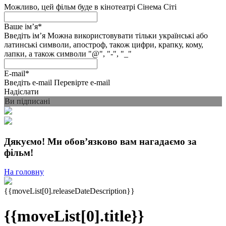
Можливо, цей фільм буде в кінотеатрі Сінема Сіті
Ваше імʼя
*
Введіть імʼя
Можна використовувати тільки українські або
латинські символи, апостроф, також цифри, крапку, кому,
лапки, а також символи "@", "-", "_"
E-mail
*
Введіть e-mail
Перевірте e-mail
Надіслати
Ви підписані
Дякуємо! Ми обовʼязково вам нагадаємо за
фільм!
На головну
{{moveList[0].releaseDateDescription}}
{{moveList[0].title}}