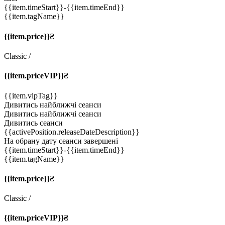
{{item.timeStart}}
-{{item.timeEnd}}
{{item.tagName}}
{{item.price}}₴
Classic
/
{{item.priceVIP}}₴
{{item.vipTag}}
Дивитись найближчі сеанси
Дивитись найближчі сеанси
Дивитись сеанси
{{activePosition.releaseDateDescription}}
На обрану дату сеанси завершені
{{item.timeStart}}
-{{item.timeEnd}}
{{item.tagName}}
{{item.price}}₴
Classic
/
{{item.priceVIP}}₴