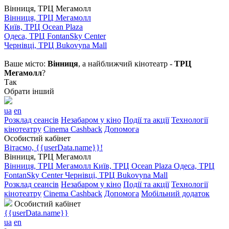
Вінниця, ТРЦ Мегамолл
Вінниця, ТРЦ Мегамолл
Київ, ТРЦ Ocean Plaza
Одеса, ТРЦ FontanSky Center
Чернівці, ТРЦ Bukovyna Mall
Ваше місто:
Вінниця
, а найближчий кінотеатр -
ТРЦ
Мегамолл
?
Так
Обрати інший
ua
en
Розклад сеансів
Незабаром у кіно
Події та акції
Технології
кінотеатру
Cinema Cashback
Допомога
Особистий кабінет
Вітаємо, {{userData.name}}!
Вінниця, ТРЦ Мегамолл
Вінниця, ТРЦ Мегамолл
Київ, ТРЦ Ocean Plaza
Одеса, ТРЦ
FontanSky Center
Чернівці, ТРЦ Bukovyna Mall
Розклад сеансів
Незабаром у кіно
Події та акції
Технології
кінотеатру
Cinema Cashback
Допомога
Мобільний додаток
Особистий кабінет
{{userData.name}}
ua
en