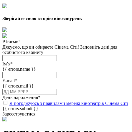
Зберігайте свою історію кінозанурень
Вітаємо!
Дякуємо, що ви обираєте Сінема Сіті! Заповніть дані для
особистого кабінету
Імʼя
*
{{ errors.name }}
E-mail
*
{{ errors.mail }}
День народження
*
Я погоджуюсь з правилами мережі кінотеатрів Сінема Сіті
{{ errors.submit }}
Зареєструватися