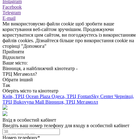
Instagram
Facebook
Telegram
E-mail
Ми використовуємо файли cookie щоб зробити ваше
користування веб-сайтом зручнішим. Продовжуючи
користуватися цим сайтом, ви погоджуєтесь із використанням
файлів cookies. Дізнайтеся більше про використання cookie на
сторінці "Допомога"
Прийняти
Відхилити
Ваше місто:
Вінниця, а найближчий кінотеатр -
ТРЦ Мегамолл?
Обрати інший
Так
Оберіть місто та кінотеатр
Київ, ТРЦ Ocean Plaza
Одеса, ТРЦ FontanSky Center
Чернівці,
ТРЦ Bukovyna Mall
Вінниця, ТРЦ Мегамолл
Вхід в особистий кабінет
Введіть ваш номер телефону для входу в особистий кабінет
Номер телефону
*