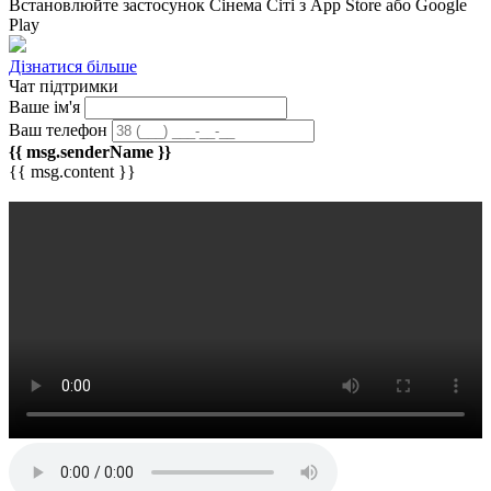
Встановлюйте застосунок
Сінема Сіті
з App Store або Google
Play
Дізнатися більше
Чат підтримки
Ваше ім'я
Ваш телефон
{{ msg.senderName }}
{{ msg.content }}