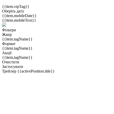
{{item.vipTag}}
Оберіть дату
{{item.mobileDate}}
{{item.mobileText}}
Фільтри
Жанр
{{item.tagName}}
Формат
{{item.tagName}}
Акції
{{item.tagName}}
Очистити
Застосувати
Трейлер
{{activePosition.title}}