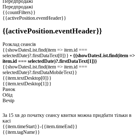
Передпродажі
Передпродажі
{{countFilters}}
{{activePosition.eventHeader}}
{{activePosition.eventHeader}}
Розклад сеансів
{{showDatesList.find(item => item.id ===
selectedDate)?.firstDataText[0]}} •
{{showDatesList.find(item =>
item.id === selectedDate)?.firstDataText[1]}}
{{showDatesList.find(item => item.id ===
selectedDate)?.firstDataMobileText}}
{{item.textDesktop[0]}}
{{item.textDesktop[1]}}
Ранок
Обід
Вечір
За 15 хв до початку сеансу квитки можна придбати тільки в
касі
{{item.timeStart}}
-{{item.timeEnd}}
{{item.tagName}}