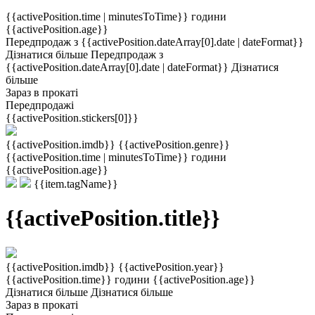
{{activePosition.time | minutesToTime}} години
{{activePosition.age}}
Передпродаж з {{activePosition.dateArray[0].date | dateFormat}}
Дізнатися більше
Передпродаж з
{{activePosition.dateArray[0].date | dateFormat}}
Дізнатися
більше
Зараз в прокаті
Передпродажі
{{activePosition.stickers[0]}}
{{activePosition.imdb}}
{{activePosition.genre}}
{{activePosition.time | minutesToTime}} години
{{activePosition.age}}
{{item.tagName}}
{{activePosition.title}}
{{activePosition.imdb}}
{{activePosition.year}}
{{activePosition.time}} години
{{activePosition.age}}
Дізнатися більше
Дізнатися більше
Зараз в прокаті