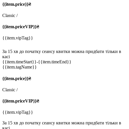
{{item.price}}₴
Classic
/
{{item.priceVIP}}₴
{{item.vipTag}}
За 15 хв до початку сеансу квитки можна придбати тільки в
касі
{{item.timeStart}}
-{{item.timeEnd}}
{{item.tagName}}
{{item.price}}₴
Classic
/
{{item.priceVIP}}₴
{{item.vipTag}}
За 15 хв до початку сеансу квитки можна придбати тільки в
касі