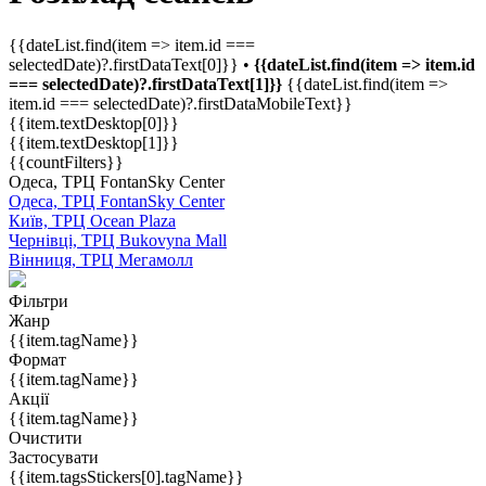
{{dateList.find(item => item.id ===
selectedDate)?.firstDataText[0]}} •
{{dateList.find(item => item.id
=== selectedDate)?.firstDataText[1]}}
{{dateList.find(item =>
item.id === selectedDate)?.firstDataMobileText}}
{{item.textDesktop[0]}}
{{item.textDesktop[1]}}
{{countFilters}}
Одеса, ТРЦ FontanSky Center
Одеса, ТРЦ FontanSky Center
Київ, ТРЦ Ocean Plaza
Чернівці, ТРЦ Bukovyna Mall
Вінниця, ТРЦ Мегамолл
Фільтри
Жанр
{{item.tagName}}
Формат
{{item.tagName}}
Акції
{{item.tagName}}
Очистити
Застосувати
{{item.tagsStickers[0].tagName}}