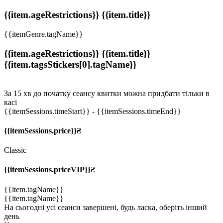
{{item.ageRestrictions}} {{item.title}}
{{itemGenre.tagName}}
{{item.ageRestrictions}} {{item.title}}
{{item.tagsStickers[0].tagName}}
За 15 хв до початку сеансу квитки можна придбати тільки в
касі
{{itemSessions.timeStart}}
- {{itemSessions.timeEnd}}
{{itemSessions.price}}₴
Classic
{{itemSessions.priceVIP}}₴
{{item.tagName}}
{{item.tagName}}
На сьогодні усі сеанси завершені, будь ласка, оберіть інший
день