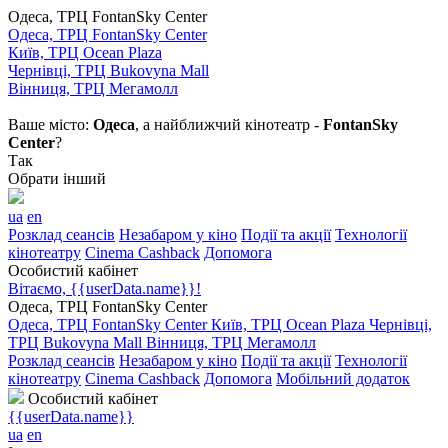
Одеса, ТРЦ FontanSky Center
Одеса, ТРЦ FontanSky Center
Київ, ТРЦ Ocean Plaza
Чернівці, ТРЦ Bukovyna Mall
Вінниця, ТРЦ Мегамолл
Ваше місто:
Одеса
, а найближчий кінотеатр -
FontanSky
Center
?
Так
Обрати інший
ua
en
Розклад сеансів
Незабаром у кіно
Події та акції
Технології
кінотеатру
Cinema Cashback
Допомога
Особистий кабінет
Вітаємо, {{userData.name}}!
Одеса, ТРЦ FontanSky Center
Одеса, ТРЦ FontanSky Center
Київ, ТРЦ Ocean Plaza
Чернівці,
ТРЦ Bukovyna Mall
Вінниця, ТРЦ Мегамолл
Розклад сеансів
Незабаром у кіно
Події та акції
Технології
кінотеатру
Cinema Cashback
Допомога
Мобільний додаток
Особистий кабінет
{{userData.name}}
ua
en