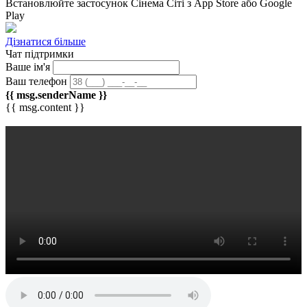
Встановлюйте застосунок
Сінема Сіті
з App Store або Google
Play
Дізнатися більше
Чат підтримки
Ваше ім'я
Ваш телефон
{{ msg.senderName }}
{{ msg.content }}