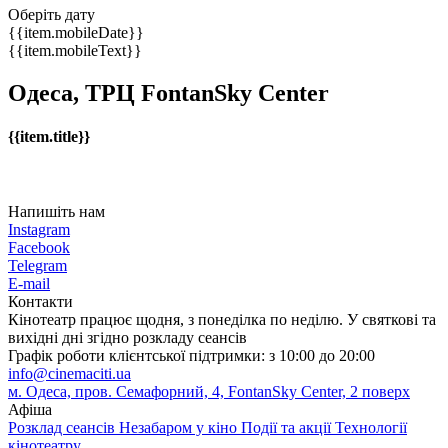
Оберіть дату
{{item.mobileDate}}
{{item.mobileText}}
Одеса, ТРЦ FontanSky Center
{{item.title}}
Напишіть нам
Instagram
Facebook
Telegram
E-mail
Контакти
Кінотеатр працює щодня, з понеділка по неділю. У святкові та
вихідні дні згідно розкладу сеансів
Графік роботи клієнтської підтримки: з 10:00 до 20:00
info@cinemaciti.ua
м. Одеса, пров. Семафорний, 4, FontanSky Center, 2 поверх
Афіша
Розклад сеансів
Незабаром у кіно
Події та акції
Технології
кінотеатру