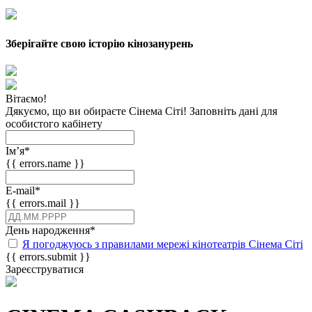
Зберігайте свою історію кінозанурень
Вітаємо!
Дякуємо, що ви обираєте Сінема Сіті! Заповніть дані для
особистого кабінету
Імʼя
*
{{ errors.name }}
E-mail
*
{{ errors.mail }}
День народження
*
Я погоджуюсь з правилами мережі кінотеатрів Сінема Сіті
{{ errors.submit }}
Зареєструватися