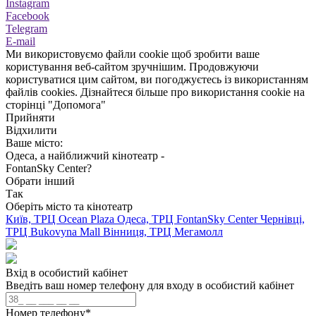
Instagram
Facebook
Telegram
E-mail
Ми використовуємо файли cookie щоб зробити ваше
користування веб-сайтом зручнішим. Продовжуючи
користуватися цим сайтом, ви погоджуєтесь із використанням
файлів cookies. Дізнайтеся більше про використання cookie на
сторінці "Допомога"
Прийняти
Відхилити
Ваше місто:
Одеса, а найближчий кінотеатр -
FontanSky Center?
Обрати інший
Так
Оберіть місто та кінотеатр
Київ, ТРЦ Ocean Plaza
Одеса, ТРЦ FontanSky Center
Чернівці,
ТРЦ Bukovyna Mall
Вінниця, ТРЦ Мегамолл
Вхід в особистий кабінет
Введіть ваш номер телефону для входу в особистий кабінет
Номер телефону
*