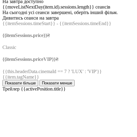
На завтра доступно
{{moveListNextDay(item.id).sessions.length}} сеансів
На сьогодні усі сеанси завершені, оберіть інший фільм.
Дивитись сеанси на завтра
{{itemSessions.timeStart}}
- {{itemSessions.timeEnd}}
{{itemSessions.price}}₴
Classic
{{itemSessions.priceVIP}}₴
{{this.headerData.cinemaId == 7 ? 'LUX' : 'VIP'}}
{{item.tagName}}
Показати більше
Показати менше
Трейлер
{{activePosition.title}}