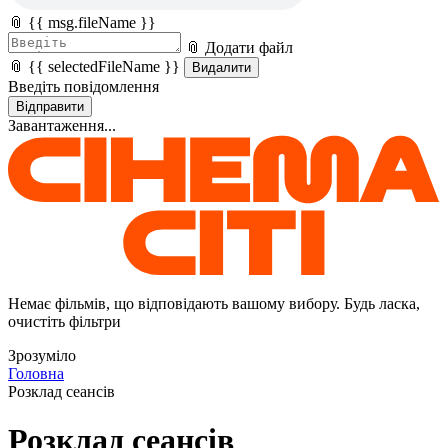
📎 {{ msg.fileName }}
📎 Додати файл
📎 {{ selectedFileName }}
Видалити
Введіть повідомлення
Відправити
Завантаження...
Немає фільмів, що відповідають вашому вибору. Будь ласка,
очистіть фільтри
Зрозуміло
Головна
Розклад сеансів
Розклад сеансів