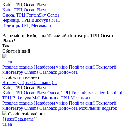
Київ, ТРЦ Ocean Plaza
Київ, ТРЦ Ocean Plaza
Одеса, ТРЦ FontanSky Center
Чернівці, ТРЦ Bukovyna Mall
Вінниця, ТРЦ Мегамолл
Ваше місто:
Київ
, а найближчий кінотеатр -
ТРЦ Ocean
Plaza
?
Так
Обрати інший
ua
en
Розклад сеансів
Незабаром у кіно
Події та акції
Технології
кінотеатру
Cinema Cashback
Допомога
Особистий кабінет
Вітаємо, {{userData.name}}!
Київ, ТРЦ Ocean Plaza
Київ, ТРЦ Ocean Plaza
Одеса, ТРЦ FontanSky Center
Чернівці,
ТРЦ Bukovyna Mall
Вінниця, ТРЦ Мегамолл
Розклад сеансів
Незабаром у кіно
Події та акції
Технології
кінотеатру
Cinema Cashback
Допомога
Мобільний додаток
Особистий кабінет
{{userData.name}}
ua
en