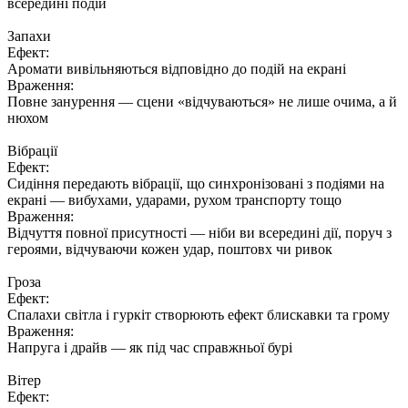
всередині подій
Запахи
Ефект:
Аромати вивільняються відповідно до подій на екрані
Враження:
Повне занурення — сцени «відчуваються» не лише очима, а й
нюхом
Вібрації
Ефект:
Сидіння передають вібрації, що синхронізовані з подіями на
екрані — вибухами, ударами, рухом транспорту тощо
Враження:
Відчуття повної присутності — ніби ви всередині дії, поруч з
героями, відчуваючи кожен удар, поштовх чи ривок
Гроза
Ефект:
Спалахи світла і гуркіт створюють ефект блискавки та грому
Враження:
Напруга і драйв — як під час справжньої бурі
Вітер
Ефект: