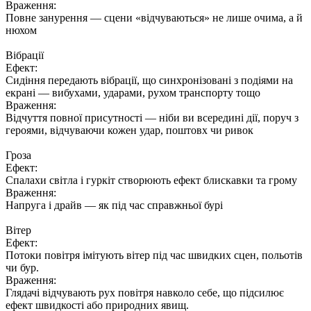
Враження:
Повне занурення — сцени «відчуваються» не лише очима, а й
нюхом
Вібрації
Ефект:
Сидіння передають вібрації, що синхронізовані з подіями на
екрані — вибухами, ударами, рухом транспорту тощо
Враження:
Відчуття повної присутності — ніби ви всередині дії, поруч з
героями, відчуваючи кожен удар, поштовх чи ривок
Гроза
Ефект:
Спалахи світла і гуркіт створюють ефект блискавки та грому
Враження:
Напруга і драйв — як під час справжньої бурі
Вітер
Ефект:
Потоки повітря імітують вітер під час швидких сцен, польотів
чи бур.
Враження:
Глядачі відчувають рух повітря навколо себе, що підсилює
ефект швидкості або природних явищ.