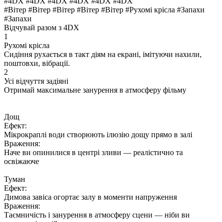
#4DX #4DX #4DX #4DX #4DX #4DX
#Вітер #Вітер #Вітер #Вітер #Вітер
#Рухомі крісла
#Запахи
#Запахи
Відчувай разом з
4DX
1
Рухомі крісла
Сидіння рухається в такт діям на екрані, імітуючи нахили,
поштовхи, вібрації.
2
Усі відчуття задіяні
Отримай максимальне занурення в атмосферу фільму
Дощ
Ефект:
Мікрокраплі води створюють ілюзію дощу прямо в залі
Враження:
Наче ви опинилися в центрі зливи — реалістично та
освіжаюче
Туман
Ефект:
Димова завіса огортає залу в моменти напруження
Враження:
Таємничість і занурення в атмосферу сцени — ніби ви