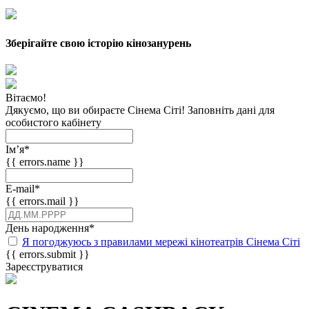
Зберігайте свою історію кінозанурень
Вітаємо!
Дякуємо, що ви обираєте Сінема Сіті! Заповніть дані для
особистого кабінету
Імʼя
*
{{ errors.name }}
E-mail
*
{{ errors.mail }}
День народження
*
Я погоджуюсь з правилами мережі кінотеатрів Сінема Сіті
{{ errors.submit }}
Зареєструватися