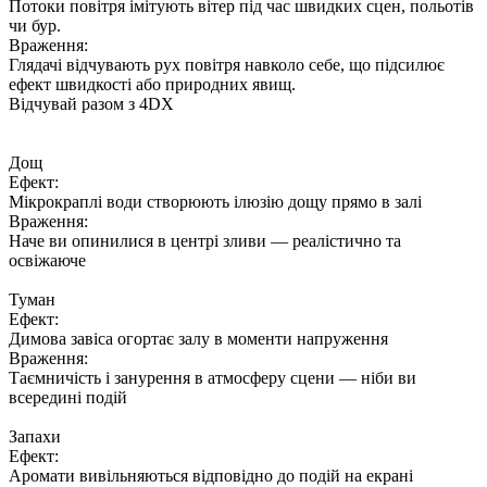
Потоки повітря імітують вітер під час швидких сцен, польотів
чи бур.
Враження:
Глядачі відчувають рух повітря навколо себе, що підсилює
ефект швидкості або природних явищ.
Відчувай разом з
4DX
Дощ
Ефект:
Мікрокраплі води створюють ілюзію дощу прямо в залі
Враження:
Наче ви опинилися в центрі зливи — реалістично та
освіжаюче
Туман
Ефект:
Димова завіса огортає залу в моменти напруження
Враження:
Таємничість і занурення в атмосферу сцени — ніби ви
всередині подій
Запахи
Ефект:
Аромати вивільняються відповідно до подій на екрані