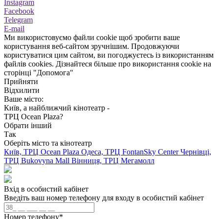
Instagram
Facebook
Telegram
E-mail
Ми використовуємо файли cookie щоб зробити ваше
користування веб-сайтом зручнішим. Продовжуючи
користуватися цим сайтом, ви погоджуєтесь із використанням
файлів cookies. Дізнайтеся більше про використання cookie на
сторінці "Допомога"
Прийняти
Відхилити
Ваше місто:
Київ, а найближчий кінотеатр -
ТРЦ Ocean Plaza?
Обрати інший
Так
Оберіть місто та кінотеатр
Київ, ТРЦ Ocean Plaza
Одеса, ТРЦ FontanSky Center
Чернівці,
ТРЦ Bukovyna Mall
Вінниця, ТРЦ Мегамолл
Вхід в особистий кабінет
Введіть ваш номер телефону для входу в особистий кабінет
Номер телефону
*