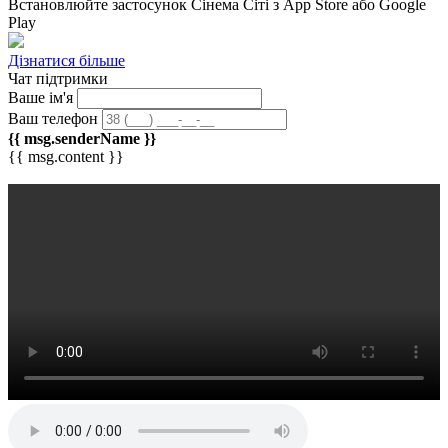
Встановлюйте застосунок
Сінема Сіті
з App Store або Google
Play
Дізнатися більше
Чат підтримки
Ваше ім'я
Ваш телефон
{{ msg.senderName }}
{{ msg.content }}