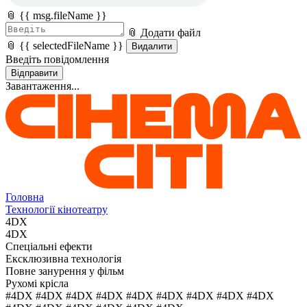
📎 {{ msg.fileName }}
📎 Додати файл
📎 {{ selectedFileName }}
Видалити
Введіть повідомлення
Відправити
Завантаження...
Головна
Технології кінотеатру
4DX
4DX
Спеціальні ефекти
Ексклюзивна технологія
Повне занурення у фільм
Рухомі крісла
#4DX #4DX #4DX #4DX #4DX #4DX #4DX #4DX #4DX