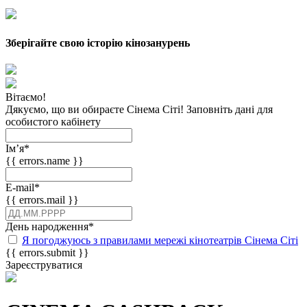
Зберігайте свою історію кінозанурень
Вітаємо!
Дякуємо, що ви обираєте Сінема Сіті! Заповніть дані для
особистого кабінету
Імʼя
*
{{ errors.name }}
E-mail
*
{{ errors.mail }}
День народження
*
Я погоджуюсь з правилами мережі кінотеатрів Сінема Сіті
{{ errors.submit }}
Зареєструватися