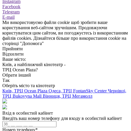
Instagram
Facebook
Telegram
E-mail
Ми використовуємо файли cookie щоб зробити ваше
користування веб-сайтом зручнішим. Продовжуючи
користуватися цим сайтом, ви погоджуєтесь із використанням
файлів cookies. Дізнайтеся більше про використання cookie на
сторінці "Допомога"
Прийняти
Відхилити
Ваше місто:
Київ, а найближчий кінотеатр -
ТРЦ Ocean Plaza?
Обрати інший
Так
Оберіть місто та кінотеатр
Київ, ТРЦ Ocean Plaza
Одеса, ТРЦ FontanSky Center
Чернівці,
ТРЦ Bukovyna Mall
Вінниця, ТРЦ Мегамолл
Вхід в особистий кабінет
Введіть ваш номер телефону для входу в особистий кабінет
Номер телефону
*