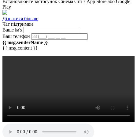
Встановлюйте застосунок
Сінема Сіті
з App Store або Google
Play
Дізнатися більше
Чат підтримки
Ваше ім'я
Ваш телефон
{{ msg.senderName }}
{{ msg.content }}