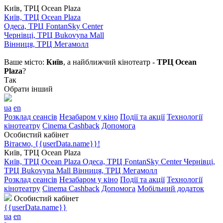
Київ, ТРЦ Ocean Plaza
Київ, ТРЦ Ocean Plaza
Одеса, ТРЦ FontanSky Center
Чернівці, ТРЦ Bukovyna Mall
Вінниця, ТРЦ Мегамолл
Ваше місто:
Київ
, а найближчий кінотеатр -
ТРЦ Ocean
Plaza
?
Так
Обрати інший
ua
en
Розклад сеансів
Незабаром у кіно
Події та акції
Технології
кінотеатру
Cinema Cashback
Допомога
Особистий кабінет
Вітаємо, {{userData.name}}!
Київ, ТРЦ Ocean Plaza
Київ, ТРЦ Ocean Plaza
Одеса, ТРЦ FontanSky Center
Чернівці,
ТРЦ Bukovyna Mall
Вінниця, ТРЦ Мегамолл
Розклад сеансів
Незабаром у кіно
Події та акції
Технології
кінотеатру
Cinema Cashback
Допомога
Мобільний додаток
Особистий кабінет
{{userData.name}}
ua
en