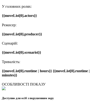
У головних ролях:
{{moveList[0].actors}}
Режисер:
{{moveList[0].producer}}
Сценарій:
{{moveList[0].scenarist}}
Тривалість:
{{moveList[0].runtime | hours}} {{moveList[0].runtime |
minutes}}
ОСОБЛИВОСТІ ПОКАЗУ
Доступно для осіб з порушенням зору