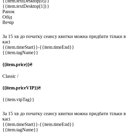
{{item.textDesktop[0]}}
{{item.textDesktop[1]}}
Ранок
Обід
Вечір
За 15 хв до початку сеансу квитки можна придбати тільки в
касі
{{item.timeStart}}
-{{item.timeEnd}}
{{item.tagName}}
{{item.price}}₴
Classic
/
{{item.priceVIP}}₴
{{item.vipTag}}
За 15 хв до початку сеансу квитки можна придбати тільки в
касі
{{item.timeStart}}
-{{item.timeEnd}}
{{item.tagName}}