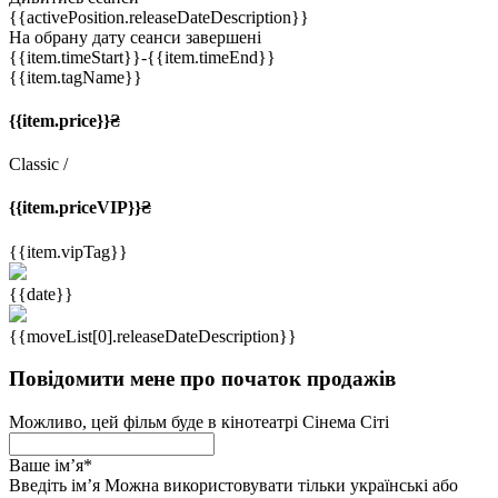
{{activePosition.releaseDateDescription}}
На обрану дату сеанси завершені
{{item.timeStart}}
-{{item.timeEnd}}
{{item.tagName}}
{{item.price}}₴
Classic
/
{{item.priceVIP}}₴
{{item.vipTag}}
{{date}}
{{moveList[0].releaseDateDescription}}
Повідомити мене про початок продажів
Можливо, цей фільм буде в кінотеатрі Сінема Сіті
Ваше імʼя
*
Введіть імʼя
Можна використовувати тільки українські або