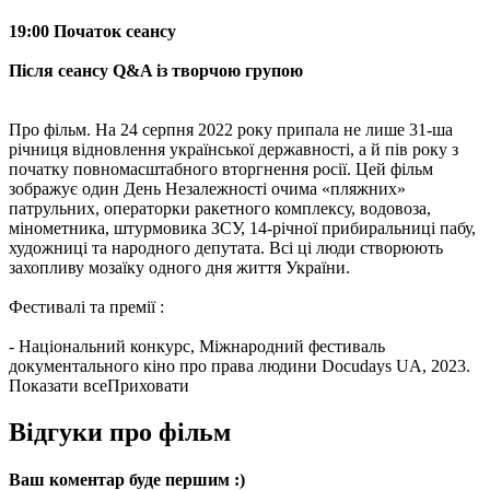
19:00 Початок сеансу
Після сеансу Q&A із творчою групою
Про фільм. На 24 серпня 2022 року припала не лише 31-ша
річниця відновлення української державності, а й пів року з
початку повномасштабного вторгнення росії. Цей фільм
зображує один День Незалежності очима «пляжних»
патрульних, операторки ракетного комплексу, водовоза,
мінометника, штурмовика ЗСУ, 14-річної прибиральниці пабу,
художниці та народного депутата. Всі ці люди створюють
захопливу мозаїку одного дня життя України.
Фестивалі та премії :
- Національний конкурс, Міжнародний фестиваль
документального кіно про права людини Docudays UA, 2023.
Показати все
Приховати
Відгуки про фільм
Ваш коментар буде першим :)