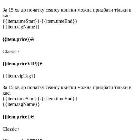
За 15 хв до початку сеансу квитки можна придбати тільки в
касі
{{item.timeStart}}
-{{item.timeEnd}}
{{item.tagName}}
{{item.price}}₴
Classic
/
{{item.priceVIP}}₴
{{item.vipTag}}
За 15 хв до початку сеансу квитки можна придбати тільки в
касі
{{item.timeStart}}
-{{item.timeEnd}}
{{item.tagName}}
{{item.price}}₴
Classic
/