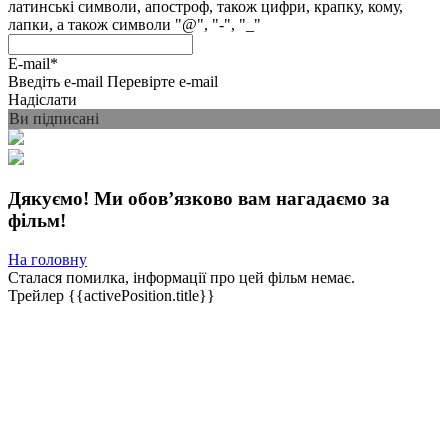
латинські символи, апостроф, також цифри, крапку, кому,
лапки, а також символи "@", "-", "_"
E-mail
*
Введіть e-mail
Перевірте e-mail
Надіслати
Ви підписані
Дякуємо! Ми обовʼязково вам нагадаємо за
фільм!
На головну
Сталася помилка, інформації про цей фільм немає.
Трейлер
{{activePosition.title}}