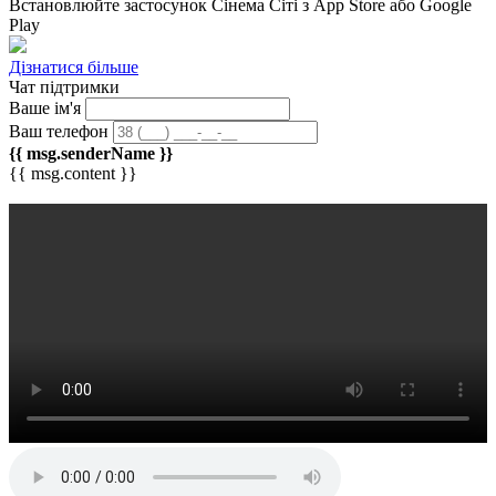
Встановлюйте застосунок
Сінема Сіті
з App Store або Google
Play
Дізнатися більше
Чат підтримки
Ваше ім'я
Ваш телефон
{{ msg.senderName }}
{{ msg.content }}