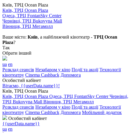
Київ, ТРЦ Ocean Plaza
Київ, ТРЦ Ocean Plaza
Одеса, ТРЦ FontanSky Center
Чернівці, ТРЦ Bukovyna Mall
Вінниця, ТРЦ Мегамолл
Ваше місто:
Київ
, а найближчий кінотеатр -
ТРЦ Ocean
Plaza
?
Так
Обрати інший
ua
en
Розклад сеансів
Незабаром у кіно
Події та акції
Технології
кінотеатру
Cinema Cashback
Допомога
Особистий кабінет
Вітаємо, {{userData.name}}!
Київ, ТРЦ Ocean Plaza
Київ, ТРЦ Ocean Plaza
Одеса, ТРЦ FontanSky Center
Чернівці,
ТРЦ Bukovyna Mall
Вінниця, ТРЦ Мегамолл
Розклад сеансів
Незабаром у кіно
Події та акції
Технології
кінотеатру
Cinema Cashback
Допомога
Мобільний додаток
Особистий кабінет
{{userData.name}}
ua
en