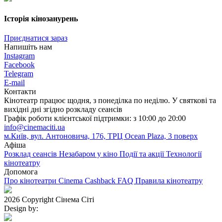
Історія кінозанурень
Приєднатися зараз
Напишіть нам
Instagram
Facebook
Telegram
E-mail
Контакти
Кінотеатр працює щодня, з понеділка по неділю. У святкові та
вихідні дні згідно розкладу сеансів
Графік роботи клієнтської підтримки: з 10:00 до 20:00
info@cinemaciti.ua
м.Київ, вул. Антоновича, 176, ТРЦ Ocean Plaza, 3 поверх
Афіша
Розклад сеансів
Незабаром у кіно
Події та акції
Технології
кінотеатру
Допомога
Про кінотеатри
Cinema Cashback
FAQ
Правила кінотеатру
2026 Copyright Сінема Сіті
Design by: