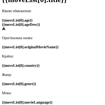
Вікові обмеження:
{{moveList[0].age}}
{{moveList[0].ageDesc}}
Оригінальна назва:
{{moveList[0].originalMovieName}}
Країна:
{{moveList[0].country}}
Жанр:
{{moveList[0].genre}}
Мова:
{{moveList[0].movieLanguage}}