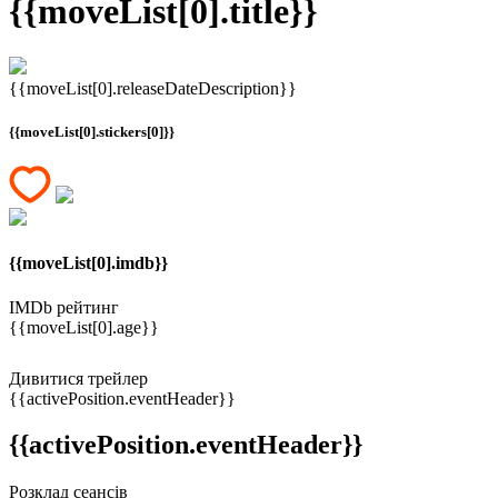
{{moveList[0].title}}
{{moveList[0].releaseDateDescription}}
{{moveList[0].stickers[0]}}
{{moveList[0].imdb}}
IMDb рейтинг
{{moveList[0].age}}
Дивитися трейлер
{{activePosition.eventHeader}}
{{activePosition.eventHeader}}
Розклад сеансів