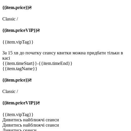
{{item.price}}₴
Classic
/
{{item.priceVIP}}₴
{{item.vipTag}}
За 15 хв до початку сеансу квитки можна придбати тільки в
касі
{{item.timeStart}}
-{{item.timeEnd}}
{{item.tagName}}
{{item.price}}₴
Classic
/
{{item.priceVIP}}₴
{{item.vipTag}}
Дивитись найближчі сеанси
Дивитись найближчі сеанси
Дивитись сеанси