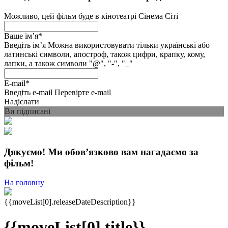
Можливо, цей фільм буде в кінотеатрі Сінема Сіті
Ваше імʼя
*
Введіть імʼя
Можна використовувати тільки українські або
латинські символи, апостроф, також цифри, крапку, кому,
лапки, а також символи "@", "-", "_"
E-mail
*
Введіть e-mail
Перевірте e-mail
Надіслати
Ви підписані
Дякуємо! Ми обовʼязково вам нагадаємо за
фільм!
На головну
{{moveList[0].releaseDateDescription}}
{{moveList[0].title}}