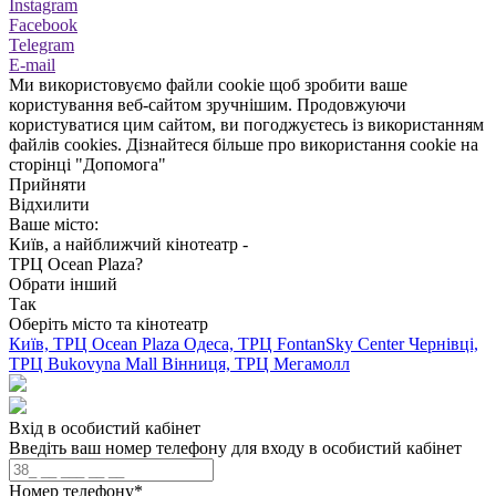
Instagram
Facebook
Telegram
E-mail
Ми використовуємо файли cookie щоб зробити ваше
користування веб-сайтом зручнішим. Продовжуючи
користуватися цим сайтом, ви погоджуєтесь із використанням
файлів cookies. Дізнайтеся більше про використання cookie на
сторінці "Допомога"
Прийняти
Відхилити
Ваше місто:
Київ, а найближчий кінотеатр -
ТРЦ Ocean Plaza?
Обрати інший
Так
Оберіть місто та кінотеатр
Київ, ТРЦ Ocean Plaza
Одеса, ТРЦ FontanSky Center
Чернівці,
ТРЦ Bukovyna Mall
Вінниця, ТРЦ Мегамолл
Вхід в особистий кабінет
Введіть ваш номер телефону для входу в особистий кабінет
Номер телефону
*