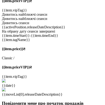
{{item.priceVIP}}₴
{{item.vipTag}}
Дивитись найближчі сеанси
Дивитись найближчі сеанси
Дивитись сеанси
{{activePosition.releaseDateDescription}}
На обрану дату сеанси завершені
{{item.timeStart}}
-{{item.timeEnd}}
{{item.tagName}}
{{item.price}}₴
Classic
/
{{item.priceVIP}}₴
{{item.vipTag}}
{{date}}
{{moveList[0].releaseDateDescription}}
Повідомити мене про початок продажів