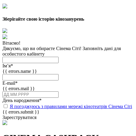
Зберігайте свою історію кінозанурень
Вітаємо!
Дякуємо, що ви обираєте Сінема Сіті! Заповніть дані для
особистого кабінету
Імʼя
*
{{ errors.name }}
E-mail
*
{{ errors.mail }}
День народження
*
Я погоджуюсь з правилами мережі кінотеатрів Сінема Сіті
{{ errors.submit }}
Зареєструватися