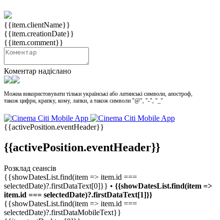
{{item.clientName}}
{{item.creationDate}}
{{item.comment}}
Коментар надіслано
Можна використовувати тільки українські або латинські символи, апостроф,
також цифри, крапку, кому, лапки, а також символи "@", "-", "_"
{{activePosition.eventHeader}}
{{activePosition.eventHeader}}
Розклад сеансів
{{showDatesList.find(item => item.id ===
selectedDate)?.firstDataText[0]}} •
{{showDatesList.find(item =>
item.id === selectedDate)?.firstDataText[1]}}
{{showDatesList.find(item => item.id ===
selectedDate)?.firstDataMobileText}}