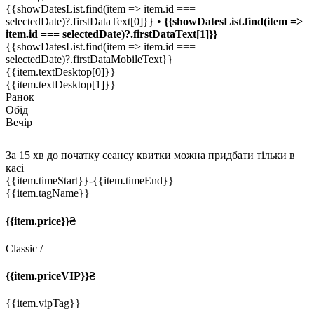
{{showDatesList.find(item => item.id ===
selectedDate)?.firstDataText[0]}} •
{{showDatesList.find(item =>
item.id === selectedDate)?.firstDataText[1]}}
{{showDatesList.find(item => item.id ===
selectedDate)?.firstDataMobileText}}
{{item.textDesktop[0]}}
{{item.textDesktop[1]}}
Ранок
Обід
Вечір
За 15 хв до початку сеансу квитки можна придбати тільки в
касі
{{item.timeStart}}
-{{item.timeEnd}}
{{item.tagName}}
{{item.price}}₴
Classic
/
{{item.priceVIP}}₴
{{item.vipTag}}