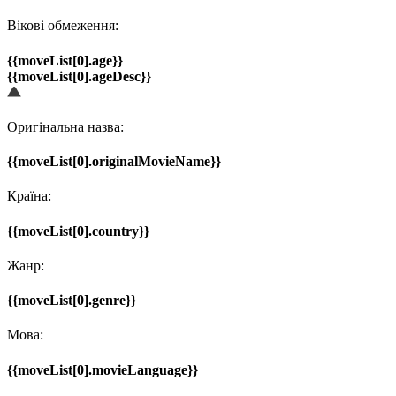
Вікові обмеження:
{{moveList[0].age}}
{{moveList[0].ageDesc}}
Оригінальна назва:
{{moveList[0].originalMovieName}}
Країна:
{{moveList[0].country}}
Жанр:
{{moveList[0].genre}}
Мова:
{{moveList[0].movieLanguage}}