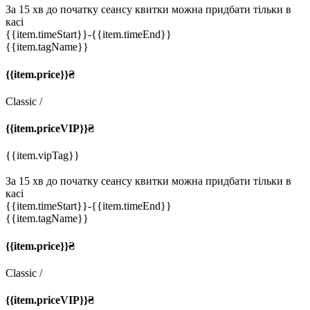
За 15 хв до початку сеансу квитки можна придбати тільки в
касі
{{item.timeStart}}
-{{item.timeEnd}}
{{item.tagName}}
{{item.price}}₴
Classic
/
{{item.priceVIP}}₴
{{item.vipTag}}
За 15 хв до початку сеансу квитки можна придбати тільки в
касі
{{item.timeStart}}
-{{item.timeEnd}}
{{item.tagName}}
{{item.price}}₴
Classic
/
{{item.priceVIP}}₴