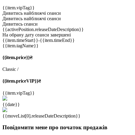
{{item.vipTag}}
Дивитись найближчі сеанси
Дивитись найближчі сеанси
Дивитись сеанси
{{activePosition.releaseDateDescription}}
На обрану дату сеанси завершені
{{item.timeStart}}
-{{item.timeEnd}}
{{item.tagName}}
{{item.price}}₴
Classic
/
{{item.priceVIP}}₴
{{item.vipTag}}
{{date}}
{{moveList[0].releaseDateDescription}}
Повідомити мене про початок продажів