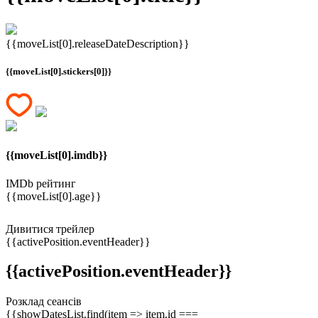
{{moveList[0].releaseDateDescription}}
{{moveList[0].stickers[0]}}
{{moveList[0].imdb}}
IMDb рейтинг
{{moveList[0].age}}
Дивитися трейлер
{{activePosition.eventHeader}}
{{activePosition.eventHeader}}
Розклад сеансів
{{showDatesList.find(item => item.id ===