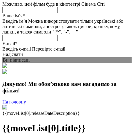
Можливо, цей фільм буде в кінотеатрі Сінема Сіті
Ваше імʼя
*
Введіть імʼя
Можна використовувати тільки українські або
латинські символи, апостроф, також цифри, крапку, кому,
лапки, а також символи "@", "-", "_"
E-mail
*
Введіть e-mail
Перевірте e-mail
Надіслати
Ви підписані
Дякуємо! Ми обовʼязково вам нагадаємо за
фільм!
На головну
{{moveList[0].releaseDateDescription}}
{{moveList[0].title}}