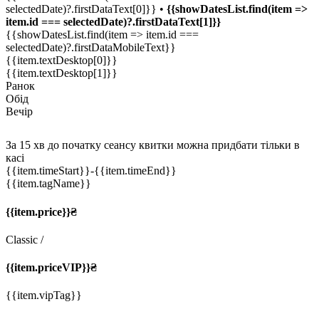
selectedDate)?.firstDataText[0]}} •
{{showDatesList.find(item =>
item.id === selectedDate)?.firstDataText[1]}}
{{showDatesList.find(item => item.id ===
selectedDate)?.firstDataMobileText}}
{{item.textDesktop[0]}}
{{item.textDesktop[1]}}
Ранок
Обід
Вечір
За 15 хв до початку сеансу квитки можна придбати тільки в
касі
{{item.timeStart}}
-{{item.timeEnd}}
{{item.tagName}}
{{item.price}}₴
Classic
/
{{item.priceVIP}}₴
{{item.vipTag}}