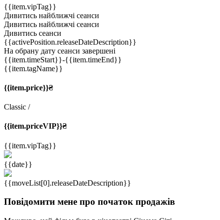
{{item.vipTag}}
Дивитись найближчі сеанси
Дивитись найближчі сеанси
Дивитись сеанси
{{activePosition.releaseDateDescription}}
На обрану дату сеанси завершені
{{item.timeStart}}
-{{item.timeEnd}}
{{item.tagName}}
{{item.price}}₴
Classic
/
{{item.priceVIP}}₴
{{item.vipTag}}
{{date}}
{{moveList[0].releaseDateDescription}}
Повідомити мене про початок продажів