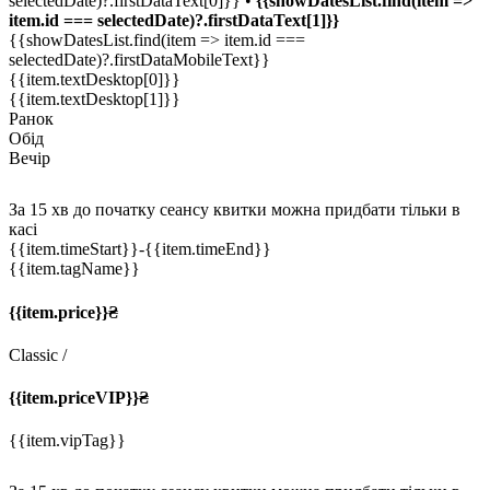
selectedDate)?.firstDataText[0]}} •
{{showDatesList.find(item =>
item.id === selectedDate)?.firstDataText[1]}}
{{showDatesList.find(item => item.id ===
selectedDate)?.firstDataMobileText}}
{{item.textDesktop[0]}}
{{item.textDesktop[1]}}
Ранок
Обід
Вечір
За 15 хв до початку сеансу квитки можна придбати тільки в
касі
{{item.timeStart}}
-{{item.timeEnd}}
{{item.tagName}}
{{item.price}}₴
Classic
/
{{item.priceVIP}}₴
{{item.vipTag}}