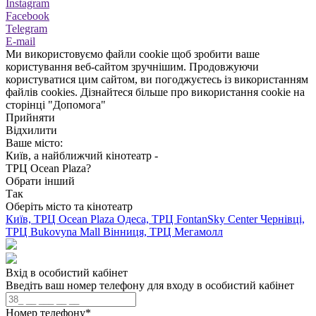
Instagram
Facebook
Telegram
E-mail
Ми використовуємо файли cookie щоб зробити ваше
користування веб-сайтом зручнішим. Продовжуючи
користуватися цим сайтом, ви погоджуєтесь із використанням
файлів cookies. Дізнайтеся більше про використання cookie на
сторінці "Допомога"
Прийняти
Відхилити
Ваше місто:
Київ, а найближчий кінотеатр -
ТРЦ Ocean Plaza?
Обрати інший
Так
Оберіть місто та кінотеатр
Київ, ТРЦ Ocean Plaza
Одеса, ТРЦ FontanSky Center
Чернівці,
ТРЦ Bukovyna Mall
Вінниця, ТРЦ Мегамолл
Вхід в особистий кабінет
Введіть ваш номер телефону для входу в особистий кабінет
Номер телефону
*