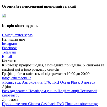
Отримуйте персональні пропозиції та акції
Історія кінозанурень
Приєднатися зараз
Напишіть нам
Instagram
Facebook
Telegram
E-mail
Контакти
Кінотеатр працює щодня, з понеділка по неділю. У святкові та
вихідні дні згідно розкладу сеансів
Графік роботи клієнтської підтримки: з 10:00 до 20:00
info@cinemaciti.ua
м.Київ, вул. Антоновича, 176, ТРЦ Ocean Plaza, 3 поверх
Афіша
Розклад сеансів
Незабаром у кіно
Події та акції
Технології
кінотеатру
Допомога
Про кінотеатри
Cinema Cashback
FAQ
Правила кінотеатру