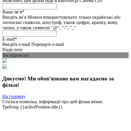
Можливо, цей фільм буде в кінотеатрі Сінема Сіті
Ваше імʼя
*
Введіть імʼя
Можна використовувати тільки українські або
латинські символи, апостроф, також цифри, крапку, кому,
лапки, а також символи "@", "-", "_"
E-mail
*
Введіть e-mail
Перевірте e-mail
Надіслати
Ви підписані
Дякуємо! Ми обовʼязково вам нагадаємо за
фільм!
На головну
Сталася помилка, інформації про цей фільм немає.
Трейлер
{{activePosition.title}}