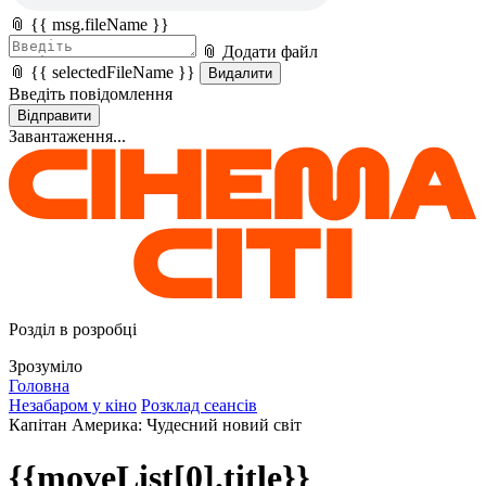
📎 {{ msg.fileName }}
📎 Додати файл
📎 {{ selectedFileName }}
Видалити
Введіть повідомлення
Відправити
Завантаження...
Розділ в розробці
Зрозуміло
Головна
Незабаром у кіно
Розклад сеансів
Капітан Америка: Чудесний новий світ
{{moveList[0].title}}