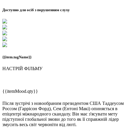
Доступно для осіб з порушенням слуху
{{item.tagName}}
НАСТРІЙ ФІЛЬМУ
{{itemMood.qty}}
Після зустрічі з новообраним президентом США Таддеусом
Россом (Гаррісон Форд), Сем (Ентоні Макі) опиняється в
епіцентрі міжнародного скандалу. Він має з'ясувати мету
підступної глобальної змови до того як її справжній лідер
змусить весь світ червоніти від люті.