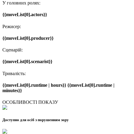
У головних ролях:
{{moveList[0].actors}}
Режисер:
{{moveList[0].producer}}
Сценарій:
{{moveList[0].scenarist}}
Тривалість:
{{moveList[0].runtime | hours}} {{moveList[0].runtime |
minutes}}
ОСОБЛИВОСТІ ПОКАЗУ
Доступно для осіб з порушенням зору