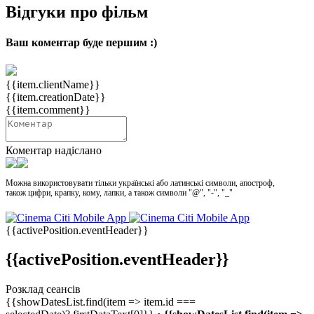
Відгуки про фільм
Ваш коментар буде першим :)
{{item.clientName}}
{{item.creationDate}}
{{item.comment}}
Коментар надіслано
Можна використовувати тільки українські або латинські символи, апостроф,
також цифри, крапку, кому, лапки, а також символи "@", "-", "_"
{{activePosition.eventHeader}}
{{activePosition.eventHeader}}
Розклад сеансів
{{showDatesList.find(item => item.id ===