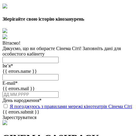
Зберігайте свою історію кінозанурень
Вітаємо!
Дякуємо, що ви обираєте Сінема Сіті! Заповніть дані для
особистого кабінету
Імʼя
*
{{ errors.name }}
E-mail
*
{{ errors.mail }}
День народження
*
Я погоджуюсь з правилами мережі кінотеатрів Сінема Сіті
{{ errors.submit }}
Зареєструватися