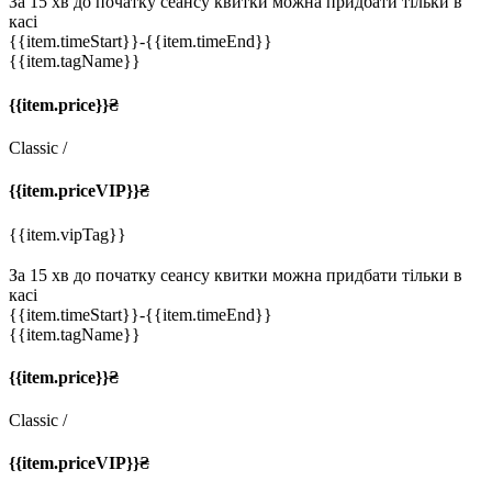
За 15 хв до початку сеансу квитки можна придбати тільки в
касі
{{item.timeStart}}
-{{item.timeEnd}}
{{item.tagName}}
{{item.price}}₴
Classic
/
{{item.priceVIP}}₴
{{item.vipTag}}
За 15 хв до початку сеансу квитки можна придбати тільки в
касі
{{item.timeStart}}
-{{item.timeEnd}}
{{item.tagName}}
{{item.price}}₴
Classic
/
{{item.priceVIP}}₴