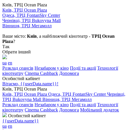
Київ, ТРЦ Ocean Plaza
Київ, ТРЦ Ocean Plaza
Одеса, ТРЦ FontanSky Center
Чернівці, ТРЦ Bukovyna Mall
Вінниця, ТРЦ Мегамолл
Ваше місто:
Київ
, а найближчий кінотеатр -
ТРЦ Ocean
Plaza
?
Так
Обрати інший
ua
en
Розклад сеансів
Незабаром у кіно
Події та акції
Технології
кінотеатру
Cinema Cashback
Допомога
Особистий кабінет
Вітаємо, {{userData.name}}!
Київ, ТРЦ Ocean Plaza
Київ, ТРЦ Ocean Plaza
Одеса, ТРЦ FontanSky Center
Чернівці,
ТРЦ Bukovyna Mall
Вінниця, ТРЦ Мегамолл
Розклад сеансів
Незабаром у кіно
Події та акції
Технології
кінотеатру
Cinema Cashback
Допомога
Мобільний додаток
Особистий кабінет
{{userData.name}}
ua
en