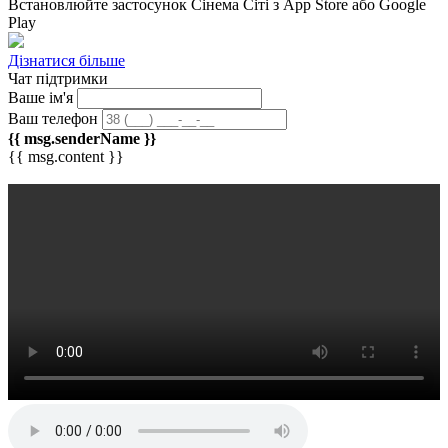
Встановлюйте застосунок
Сінема Сіті
з App Store або Google
Play
Дізнатися більше
Чат підтримки
Ваше ім'я
Ваш телефон
{{ msg.senderName }}
{{ msg.content }}