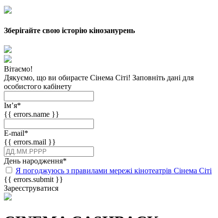
Зберігайте свою історію кінозанурень
Вітаємо!
Дякуємо, що ви обираєте Сінема Сіті! Заповніть дані для
особистого кабінету
Імʼя
*
{{ errors.name }}
E-mail
*
{{ errors.mail }}
День народження
*
Я погоджуюсь з правилами мережі кінотеатрів Сінема Сіті
{{ errors.submit }}
Зареєструватися