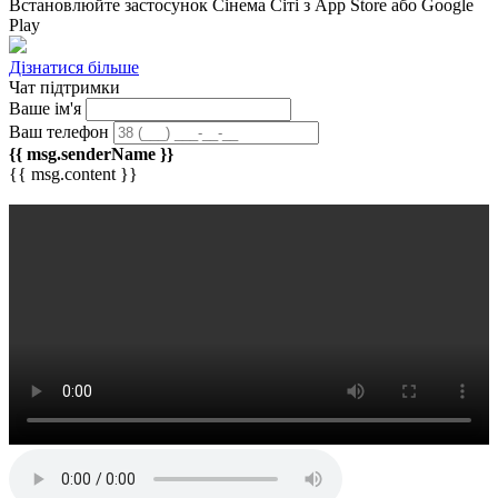
Встановлюйте застосунок
Сінема Сіті
з App Store або Google
Play
Дізнатися більше
Чат підтримки
Ваше ім'я
Ваш телефон
{{ msg.senderName }}
{{ msg.content }}