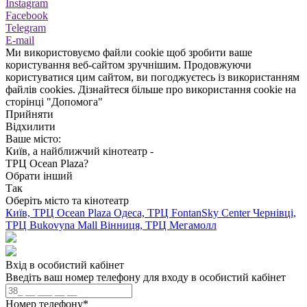
Instagram
Facebook
Telegram
E-mail
Ми використовуємо файли cookie щоб зробити ваше
користування веб-сайтом зручнішим. Продовжуючи
користуватися цим сайтом, ви погоджуєтесь із використанням
файлів cookies. Дізнайтеся більше про використання cookie на
сторінці "Допомога"
Прийняти
Відхилити
Ваше місто:
Київ, а найближчий кінотеатр -
ТРЦ Ocean Plaza?
Обрати інший
Так
Оберіть місто та кінотеатр
Київ, ТРЦ Ocean Plaza
Одеса, ТРЦ FontanSky Center
Чернівці,
ТРЦ Bukovyna Mall
Вінниця, ТРЦ Мегамолл
Вхід в особистий кабінет
Введіть ваш номер телефону для входу в особистий кабінет
Номер телефону
*