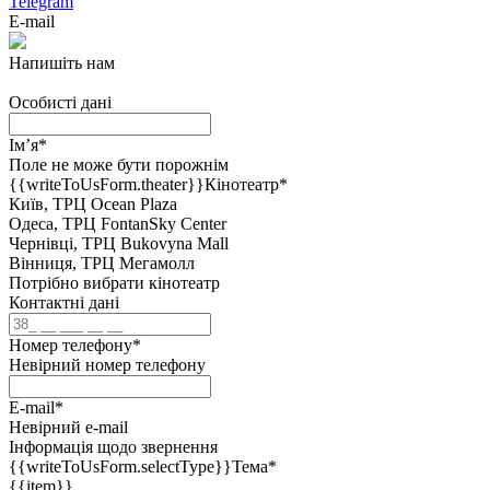
Telegram
E-mail
Напишіть нам
Особисті дані
Ім’я
*
Поле не може бути порожнім
{{writeToUsForm.theater}}
Кінотеатр
*
Київ, ТРЦ Ocean Plaza
Одеса, ТРЦ FontanSky Center
Чернівці, ТРЦ Bukovyna Mall
Вінниця, ТРЦ Мегамолл
Потрібно вибрати кінотеатр
Контактні дані
Номер телефону
*
Невірний номер телефону
E-mail
*
Невірний e-mail
Інформація щодо звернення
{{writeToUsForm.selectType}}
Тема
*
{{item}}