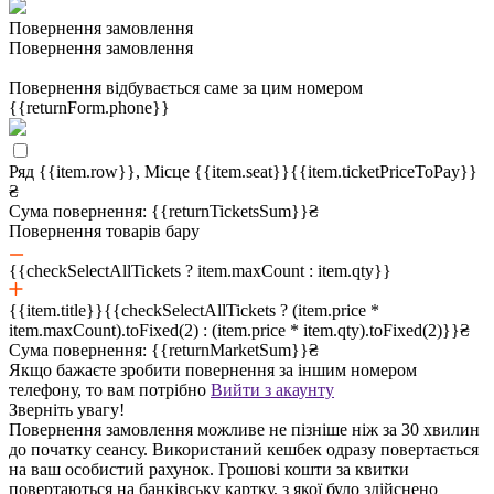
Повернення замовлення
Повернення замовлення
Повернення відбувається саме за цим номером
{{returnForm.phone}}
Ряд {{item.row}}, Місце {{item.seat}}
{{item.ticketPriceToPay}}
₴
Сума повернення:
{{returnTicketsSum}}₴
Повернення товарів бару
{{checkSelectAllTickets ? item.maxCount : item.qty}}
{{item.title}}
{{checkSelectAllTickets ? (item.price *
item.maxCount).toFixed(2) : (item.price * item.qty).toFixed(2)}}₴
Сума повернення:
{{returnMarketSum}}₴
Якщо бажаєте зробити повернення за іншим номером
телефону, то вам потрібно
Вийти з акаунту
Зверніть увагу!
Повернення замовлення можливе не пізніше ніж за 30 хвилин
до початку сеансу. Використаний кешбек одразу повертається
на ваш особистий рахунок. Грошові кошти за квитки
повертаються на банківську картку, з якої було здійснено