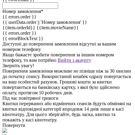
Номер замовлення
*
{{ errors.order }}
{{ userData.order || 'Номер замовлення' }}
{{item.orderId}} {{item.movieName}}
{{ errors.order }}
{{ errorBlockText }}
Доступні до повернення замовлення відсутні за вашим
номером телефону
Якщо бажаєте зробити повернення за іншим номером
телефону, то вам потрібно
Вийти з акаунту
Зверніть увагу!
Повернення замовлення можливе не пізніше ніж за 30 хвилин
до початку сеансу. Використаний кешбек одразу повертається
на ваш особистий рахунок. Грошові кошти за квитки
повертаються на банківську картку, з якої було здійснено
оплату, протягом 10 робочих днів.
Під час повітряної тривоги
Квитки перерваних або відмінених сеансів будуть обміняні на
квитки відповідної категорії впродовж 14 днів лише в касі
кінотеатру. Для цього зберігайте, будь ласка, квитки та
покажіть у касі кінотеатру.
Повернути