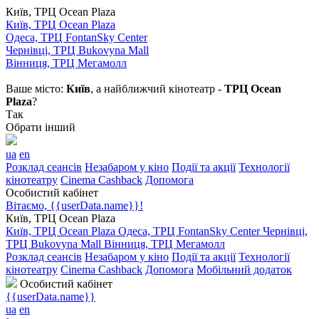
Київ, ТРЦ Ocean Plaza
Київ, ТРЦ Ocean Plaza
Одеса, ТРЦ FontanSky Center
Чернівці, ТРЦ Bukovyna Mall
Вінниця, ТРЦ Мегамолл
Ваше місто:
Київ
, а найближчий кінотеатр -
ТРЦ Ocean
Plaza
?
Так
Обрати інший
ua
en
Розклад сеансів
Незабаром у кіно
Події та акції
Технології
кінотеатру
Cinema Cashback
Допомога
Особистий кабінет
Вітаємо, {{userData.name}}!
Київ, ТРЦ Ocean Plaza
Київ, ТРЦ Ocean Plaza
Одеса, ТРЦ FontanSky Center
Чернівці,
ТРЦ Bukovyna Mall
Вінниця, ТРЦ Мегамолл
Розклад сеансів
Незабаром у кіно
Події та акції
Технології
кінотеатру
Cinema Cashback
Допомога
Мобільний додаток
Особистий кабінет
{{userData.name}}
ua
en