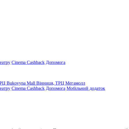
театру
Cinema Cashback
Допомога
ТРЦ Bukovyna Mall
Вінниця, ТРЦ Мегамолл
театру
Cinema Cashback
Допомога
Мобільний додаток