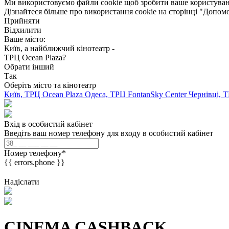
Ми використовуємо файли cookie щоб зробити ваше користуван
Дізнайтеся більше про використання cookie на сторінці "Допом
Прийняти
Відхилити
Ваше місто:
Київ, а найближчий кінотеатр -
ТРЦ Ocean Plaza?
Обрати інший
Так
Оберіть місто та кінотеатр
Київ, ТРЦ Ocean Plaza
Одеса, ТРЦ FontanSky Center
Чернівці, 
Вхід в особистий кабінет
Введіть ваш номер телефону для входу в особистий кабінет
Номер телефону
*
{{ errors.phone }}
Надіслати
CINEMA CASHBACK