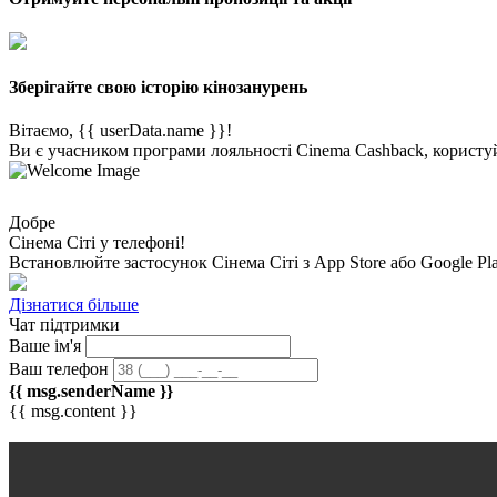
Зберігайте свою історію кінозанурень
Вітаємо, {{ userData.name }}!
Ви є учасником програми лояльності Cinema Cashback, користуй
Добре
Сінема Сіті у телефоні!
Встановлюйте застосунок
Сінема Сіті
з App Store або Google Pl
Дізнатися більше
Чат підтримки
Ваше ім'я
Ваш телефон
{{ msg.senderName }}
{{ msg.content }}