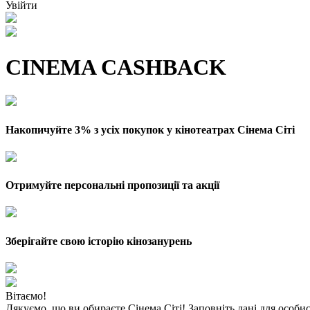
Увійти
CINEMA CASHBACK
Накопичуйте 3% з усіх покупок у кінотеатрах Сінема Сіті
Отримуйте персональні пропозиції та акції
Зберігайте свою історію кінозанурень
Вітаємо!
Дякуємо, що ви обираєте Сінема Сіті! Заповніть дані для особи