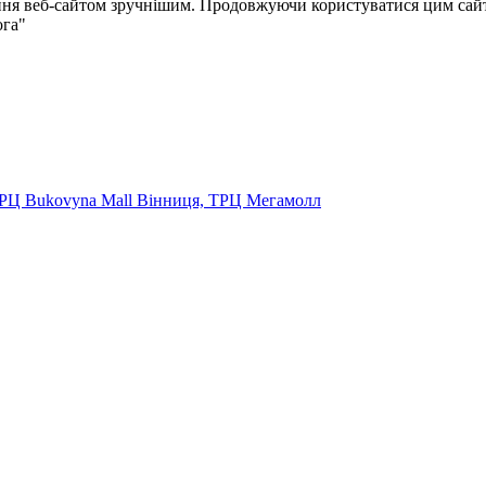
ня веб-сайтом зручнішим. Продовжуючи користуватися цим сайто
ога"
ТРЦ Bukovyna Mall
Вінниця, ТРЦ Мегамолл