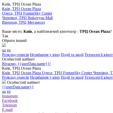
Київ, ТРЦ Ocean Plaza
Київ, ТРЦ Ocean Plaza
Одеса, ТРЦ FontanSky Center
Чернівці, ТРЦ Bukovyna Mall
Вінниця, ТРЦ Мегамолл
Ваше місто:
Київ
, а найближчий кінотеатр -
ТРЦ Ocean Plaza
?
Так
Обрати інший
ua
en
Розклад сеансів
Незабаром у кіно
Події та акції
Технології кіно
Особистий кабінет
Вітаємо, {{userData.name}}!
Київ, ТРЦ Ocean Plaza
Київ, ТРЦ Ocean Plaza
Одеса, ТРЦ FontanSky Center
Чернівці, 
Розклад сеансів
Незабаром у кіно
Події та акції
Технології кіно
Особистий кабінет
{{userData.name}}
ua
en
Instagram
Facebook
Telegram
E-mail