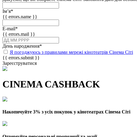
Імʼя
*
{{ errors.name }}
E-mail
*
{{ errors.mail }}
День народження
*
Я погоджуюсь з правилами мережі кінотеатрів Сінема Сіті
{{ errors.submit }}
Зареєструватися
CINEMA CASHBACK
Накопичуйте 3% з усіх покупок у кінотеатрах Сінема Сіті
Отримуйте персональні пропозиції та акції