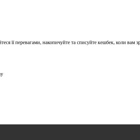
теся її перевагами, накопичуйте та списуйте кешбек, коли вам з
ay