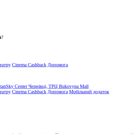
л
?
театру
Cinema Cashback
Допомога
tanSky Center
Чернівці, ТРЦ Bukovyna Mall
театру
Cinema Cashback
Допомога
Мобільний додаток