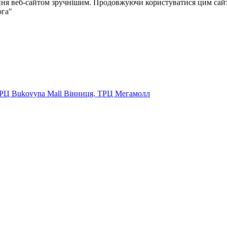
ня веб-сайтом зручнішим. Продовжуючи користуватися цим сайто
ога"
ТРЦ Bukovyna Mall
Вінниця, ТРЦ Мегамолл