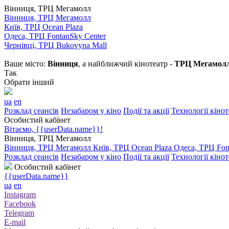
Вінниця, ТРЦ Мегамолл
Вінниця, ТРЦ Мегамолл
Київ, ТРЦ Ocean Plaza
Одеса, ТРЦ FontanSky Center
Чернівці, ТРЦ Bukovyna Mall
Ваше місто:
Вінниця
, а найближчий кінотеатр -
ТРЦ Мегамол
Так
Обрати інший
ua
en
Розклад сеансів
Незабаром у кіно
Події та акції
Технології кіно
Особистий кабінет
Вітаємо, {{userData.name}}!
Вінниця, ТРЦ Мегамолл
Вінниця, ТРЦ Мегамолл
Київ, ТРЦ Ocean Plaza
Одеса, ТРЦ Fon
Розклад сеансів
Незабаром у кіно
Події та акції
Технології кіно
Особистий кабінет
{{userData.name}}
ua
en
Instagram
Facebook
Telegram
E-mail