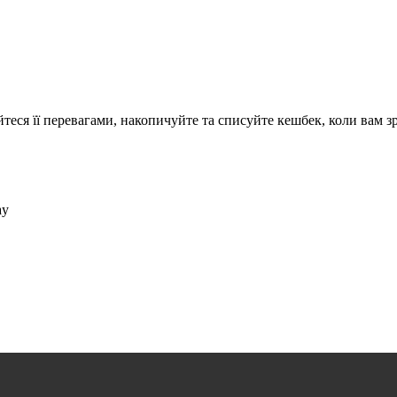
теся її перевагами, накопичуйте та списуйте кешбек, коли вам з
ay