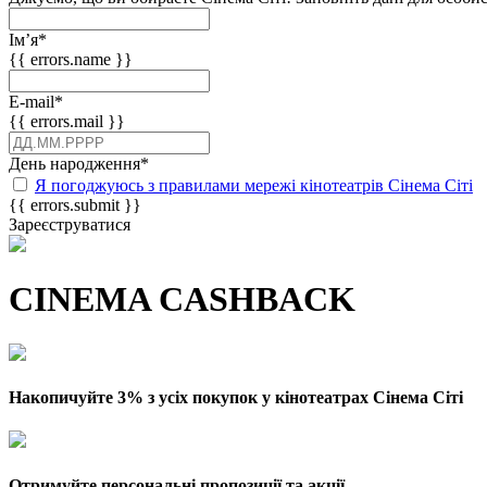
Імʼя
*
{{ errors.name }}
E-mail
*
{{ errors.mail }}
День народження
*
Я погоджуюсь з правилами мережі кінотеатрів Сінема Сіті
{{ errors.submit }}
Зареєструватися
CINEMA CASHBACK
Накопичуйте 3% з усіх покупок у кінотеатрах Сінема Сіті
Отримуйте персональні пропозиції та акції