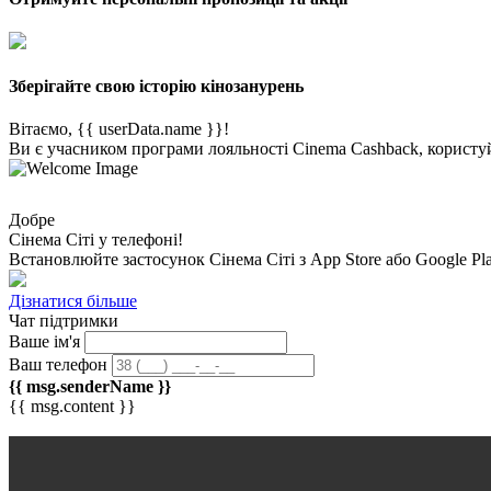
Зберігайте свою історію кінозанурень
Вітаємо, {{ userData.name }}!
Ви є учасником програми лояльності Cinema Cashback, користуй
Добре
Сінема Сіті у телефоні!
Встановлюйте застосунок
Сінема Сіті
з App Store або Google Pl
Дізнатися більше
Чат підтримки
Ваше ім'я
Ваш телефон
{{ msg.senderName }}
{{ msg.content }}