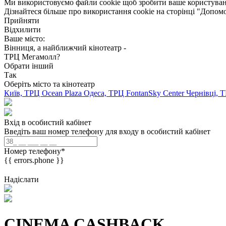
Ми використовуємо файли cookie щоб зробити ваше користуван
Дізнайтеся більше про використання cookie на сторінці "Допом
Прийняти
Відхилити
Ваше місто:
Вінниця, а найближчий кінотеатр -
ТРЦ Мегамолл?
Обрати інший
Так
Оберіть місто та кінотеатр
Київ, ТРЦ Ocean Plaza
Одеса, ТРЦ FontanSky Center
Чернівці, 
Вхід в особистий кабінет
Введіть ваш номер телефону для входу в особистий кабінет
Номер телефону
*
{{ errors.phone }}
Надіслати
CINEMA CASHBACK