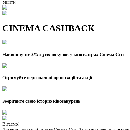
Увійти
CINEMA CASHBACK
Накопичуйте 3% з усіх покупок у кінотеатрах Сінема Сіті
Отримуйте персональні пропозиції та акції
Зберігайте свою історію кінозанурень
Вітаємо!
Дякуємо, що ви обираєте Сінема Сіті! Заповніть дані для особи